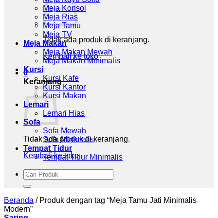
Meja Konsol
Meja Rias
Meja Tamu
Meja TV
Tidak ada produk di keranjang.
Meja Makan
Meja Makan Mewah
Kembali ke toko
Meja Makan Minimalis
Kursi
0
Kursi Kafe
Keranjang
Kursi Kantor
Kursi Makan
Lemari
Lemari Hias
Sofa
Sofa Mewah
Tidak ada produk di keranjang.
Sofa Minimalis
Tempat Tidur
Kembali ke toko
Tempat Tidur Minimalis
Pencarian
untuk:
Beranda
/
Produk dengan tag “Meja Tamu Jati Minimalis
Modern”
Saring