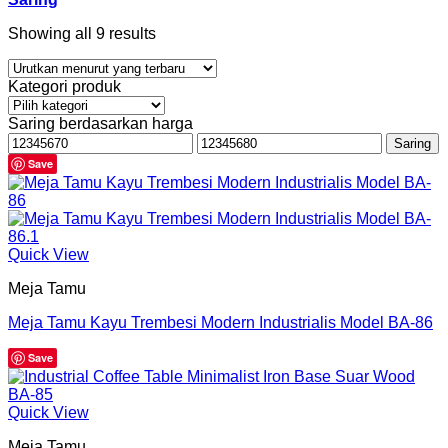
Showing all 9 results
Kategori produk
Saring berdasarkan harga
Harga
Harga
Saring
terendah
tertinggi
Save
Quick View
Meja Tamu
Meja Tamu Kayu Trembesi Modern Industrialis Model BA-86
Save
Quick View
Meja Tamu