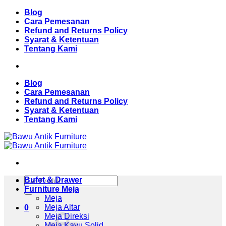
Skip
Blog
to
Cara Pemesanan
content
Refund and Returns Policy
Syarat & Ketentuan
Tentang Kami
Blog
Cara Pemesanan
Refund and Returns Policy
Syarat & Ketentuan
Tentang Kami
Pencarian
Bufet & Drawer
untuk:
Furniture Meja
Meja
Meja Altar
0
Meja Direksi
Meja Kayu Solid