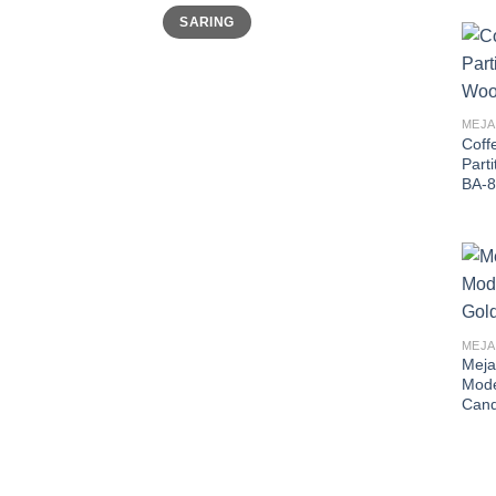
Harga
Harga
SARING
terendah
tertinggi
MEJA
Coff
Part
BA-8
MEJA
Meja
Mode
Cand