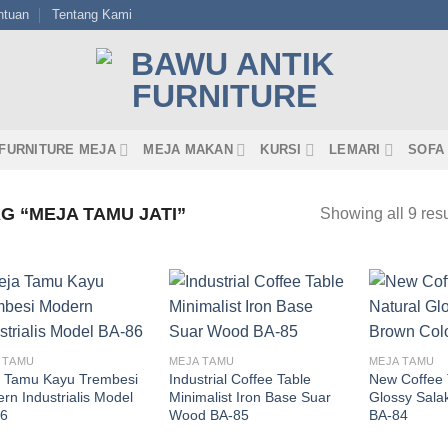
ntuan
Tentang Kami
FURNITURE MEJA
MEJA MAKAN
KURSI
LEMARI
SOFA
 “MEJA TAMU JATI”
Showing all 9 resu
 TAMU
MEJA TAMU
MEJA TAMU
 Tamu Kayu Trembesi
Industrial Coffee Table
New Coffee 
rn Industrialis Model
Minimalist Iron Base Suar
Glossy Sala
6
Wood BA-85
BA-84