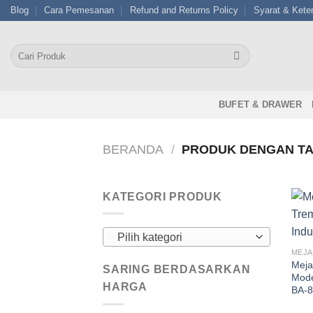
Skip
Blog
Cara Pemesanan
Refund and Returns Policy
Syarat & Kete
to
content
Pencarian
untuk:
BUFET & DRAWER
BERANDA
/
PRODUK DENGAN TAG
KATEGORI PRODUK
Pilih kategori
MEJA
Meja
SARING BERDASARKAN
Mode
HARGA
BA-8