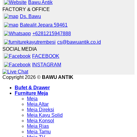
Bawu Antik
FACTORY & OFFICE
Ds. Bawu
Batealit Jepara 59461
+6281215947888
cs@bawuantik.co.id
SOCIAL MEDIA
FACEBOOK
INSTAGRAM
Copyright 2026 ©
BAWU ANTIK
Bufet & Drawer
Furniture Meja
Meja
Meja Altar
Meja Direksi
Meja Kayu Solid
Meja Konsol
Meja Rias
Meja Tamu