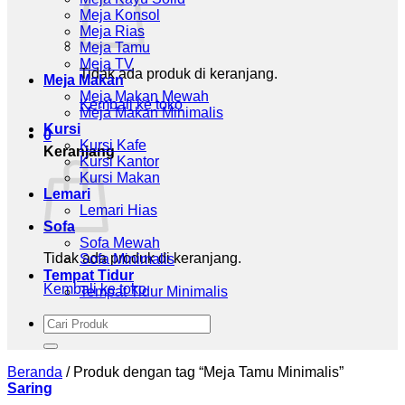
Meja Konsol
Meja Rias
Meja Tamu
Meja TV
Tidak ada produk di keranjang.
Meja Makan
Meja Makan Mewah
Kembali ke toko
Meja Makan Minimalis
Kursi
0
Kursi Kafe
Keranjang
Kursi Kantor
Kursi Makan
Lemari
Lemari Hias
Sofa
Sofa Mewah
Tidak ada produk di keranjang.
Sofa Minimalis
Tempat Tidur
Kembali ke toko
Tempat Tidur Minimalis
Pencarian
untuk:
Beranda
/
Produk dengan tag “Meja Tamu Minimalis”
Saring