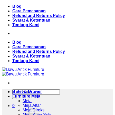
Skip
Blog
to
Cara Pemesanan
content
Refund and Returns Policy
Syarat & Ketentuan
Tentang Kami
Blog
Cara Pemesanan
Refund and Returns Policy
Syarat & Ketentuan
Tentang Kami
Pencarian
Bufet & Drawer
untuk:
Furniture Meja
Meja
Meja Altar
0
Meja Direksi
Meja Kayu Solid