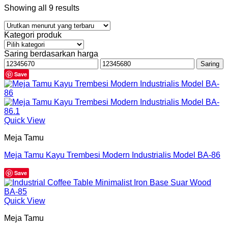
Showing all 9 results
Kategori produk
Saring berdasarkan harga
Harga
Harga
Saring
terendah
tertinggi
Save
Quick View
Meja Tamu
Meja Tamu Kayu Trembesi Modern Industrialis Model BA-86
Save
Quick View
Meja Tamu