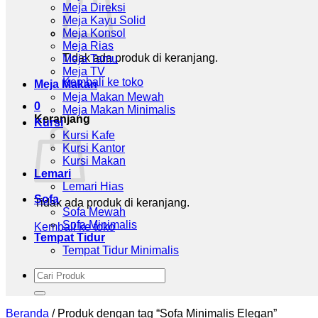
Meja Direksi
Meja Kayu Solid
Meja Konsol
Meja Rias
Tidak ada produk di keranjang.
Meja Tamu
Meja TV
Kembali ke toko
Meja Makan
Meja Makan Mewah
0
Meja Makan Minimalis
Keranjang
Kursi
Kursi Kafe
Kursi Kantor
Kursi Makan
Lemari
Lemari Hias
Sofa
Tidak ada produk di keranjang.
Sofa Mewah
Sofa Minimalis
Kembali ke toko
Tempat Tidur
Tempat Tidur Minimalis
Pencarian
untuk:
Beranda
/
Produk dengan tag “Sofa Minimalis Elegan”