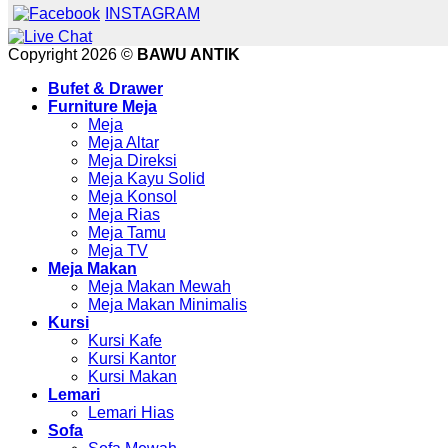
INSTAGRAM
Copyright 2026 ©
BAWU ANTIK
Bufet & Drawer
Furniture Meja
Meja
Meja Altar
Meja Direksi
Meja Kayu Solid
Meja Konsol
Meja Rias
Meja Tamu
Meja TV
Meja Makan
Meja Makan Mewah
Meja Makan Minimalis
Kursi
Kursi Kafe
Kursi Kantor
Kursi Makan
Lemari
Lemari Hias
Sofa