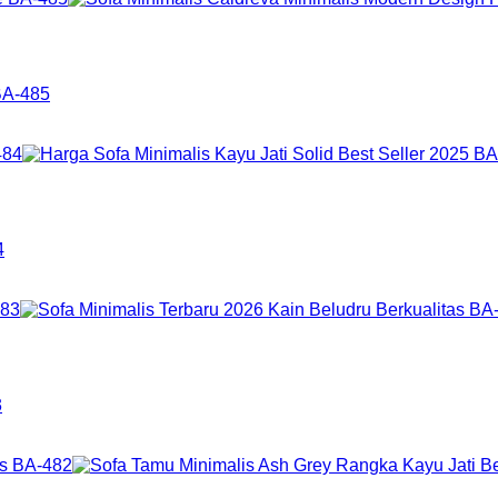
BA-485
4
3