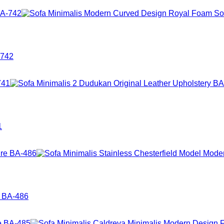
-742
1
e BA-486