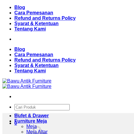
Skip
Blog
to
Cara Pemesanan
content
Refund and Returns Policy
Syarat & Ketentuan
Tentang Kami
Blog
Cara Pemesanan
Refund and Returns Policy
Syarat & Ketentuan
Tentang Kami
Pencarian
untuk:
Bufet & Drawer
Furniture Meja
0
Meja
Meja Altar