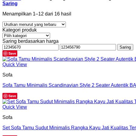
Saring
Menampilkan 1–12 dari 16 hasil
Kategori produk
Saring berdasarkan harga
Harga
Harga
Saring
terendah
tertinggi
Save
Quick View
Sofa
Sofa Tamu Minimalis Scandinavian Style 2 Seater Autentik B
Save
Quick View
Sofa
Set Sofa Tamu Sudut Minimalis Rangka Kayu Jati Kualitas Te