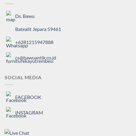
Ds. Bawu
Batealit Jepara 59461
+6281215947888
cs@bawuantik.co.id
SOCIAL MEDIA
FACEBOOK
INSTAGRAM