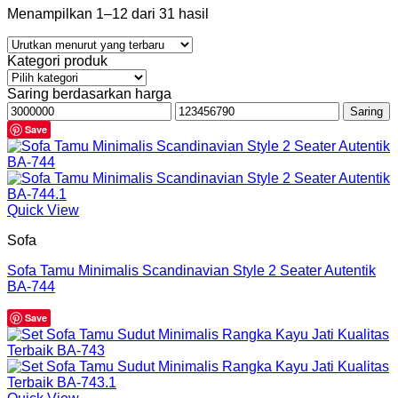
Menampilkan 1–12 dari 31 hasil
Kategori produk
Saring berdasarkan harga
Harga
Harga
Saring
terendah
tertinggi
Save
Quick View
Sofa
Sofa Tamu Minimalis Scandinavian Style 2 Seater Autentik
BA-744
Save