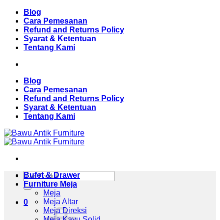
Skip
Blog
to
Cara Pemesanan
content
Refund and Returns Policy
Syarat & Ketentuan
Tentang Kami
Blog
Cara Pemesanan
Refund and Returns Policy
Syarat & Ketentuan
Tentang Kami
Pencarian
Bufet & Drawer
untuk:
Furniture Meja
Meja
Meja Altar
0
Meja Direksi
Meja Kayu Solid