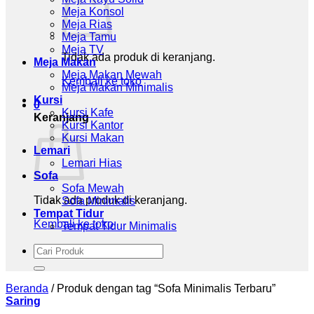
Meja Konsol
Meja Rias
Meja Tamu
Meja TV
Tidak ada produk di keranjang.
Meja Makan
Meja Makan Mewah
Kembali ke toko
Meja Makan Minimalis
Kursi
0
Kursi Kafe
Keranjang
Kursi Kantor
Kursi Makan
Lemari
Lemari Hias
Sofa
Sofa Mewah
Tidak ada produk di keranjang.
Sofa Minimalis
Tempat Tidur
Kembali ke toko
Tempat Tidur Minimalis
Pencarian
untuk:
Beranda
/
Produk dengan tag “Sofa Minimalis Terbaru”
Saring