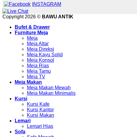
INSTAGRAM
Copyright 2026 ©
BAWU ANTIK
Bufet & Drawer
Furniture Meja
Meja
Meja Altar
Meja Direksi
Meja Kayu Solid
Meja Konsol
Meja Rias
Meja Tamu
Meja TV
Meja Makan
Meja Makan Mewah
Meja Makan Minimalis
Kursi
Kursi Kafe
Kursi Kantor
Kursi Makan
Lemari
Lemari Hias
Sofa