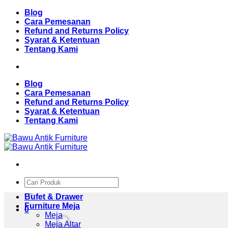
Skip
Blog
to
Cara Pemesanan
content
Refund and Returns Policy
Syarat & Ketentuan
Tentang Kami
Blog
Cara Pemesanan
Refund and Returns Policy
Syarat & Ketentuan
Tentang Kami
Pencarian
untuk:
Bufet & Drawer
Furniture Meja
0
Meja
Meja Altar