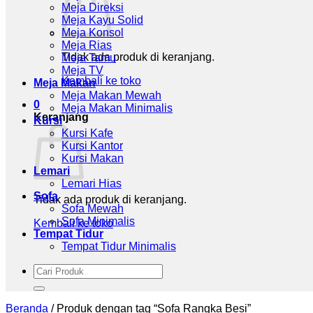
Meja Direksi
Meja Kayu Solid
Meja Konsol
Meja Rias
Tidak ada produk di keranjang.
Meja Tamu
Meja TV
Kembali ke toko
Meja Makan
Meja Makan Mewah
0
Meja Makan Minimalis
Keranjang
Kursi
Kursi Kafe
Kursi Kantor
Kursi Makan
Lemari
Lemari Hias
Sofa
Tidak ada produk di keranjang.
Sofa Mewah
Sofa Minimalis
Kembali ke toko
Tempat Tidur
Tempat Tidur Minimalis
Pencarian
untuk:
Beranda
/
Produk dengan tag “Sofa Rangka Besi”