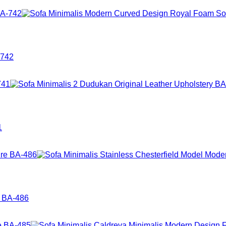
-742
1
e BA-486