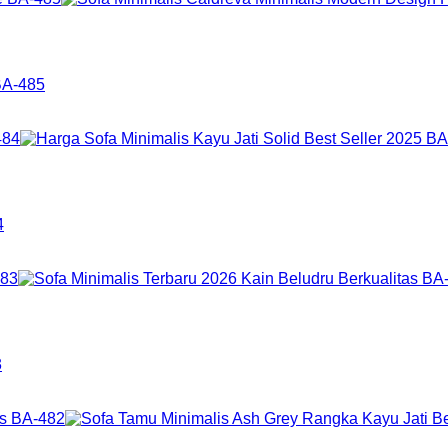
BA-485
4
3