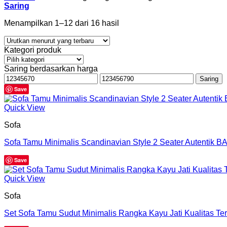
Saring
Menampilkan 1–12 dari 16 hasil
Kategori produk
Saring berdasarkan harga
Harga
Harga
Saring
terendah
tertinggi
Save
Quick View
Sofa
Sofa Tamu Minimalis Scandinavian Style 2 Seater Autentik B
Save
Quick View
Sofa
Set Sofa Tamu Sudut Minimalis Rangka Kayu Jati Kualitas Te