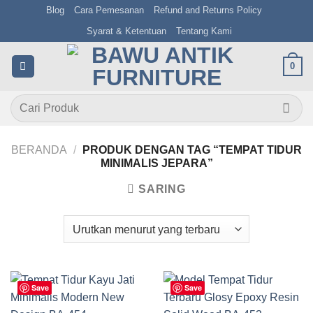
Skip
Blog
Cara Pemesanan
Refund and Returns Policy
to
Syarat & Ketentuan
Tentang Kami
content
0
Pencarian
untuk:
BERANDA
/
PRODUK DENGAN TAG “TEMPAT TIDUR
MINIMALIS JEPARA”
SARING
Save
Save