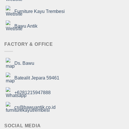
Furniture Kayu Trembesi
Bawu Antik
FACTORY & OFFICE
Ds. Bawu
Batealit Jepara 59461
+6281215947888
cs@bawuantik.co.id
SOCIAL MEDIA