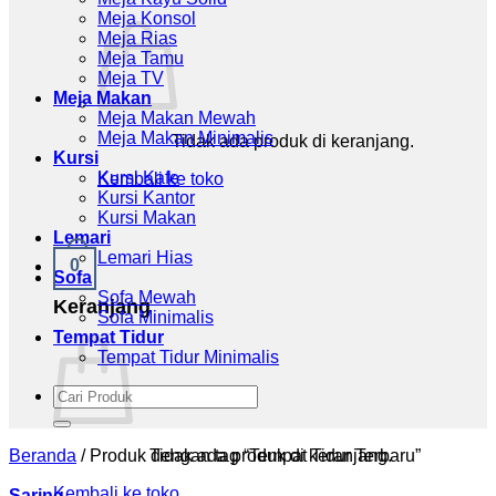
Meja Konsol
Meja Rias
Meja Tamu
Meja TV
Meja Makan
Meja Makan Mewah
Meja Makan Minimalis
Tidak ada produk di keranjang.
Kursi
Kursi Kafe
Kembali ke toko
Kursi Kantor
Kursi Makan
Lemari
Lemari Hias
0
Sofa
Sofa Mewah
Keranjang
Sofa Minimalis
Tempat Tidur
Tempat Tidur Minimalis
Pencarian
untuk:
Tidak ada produk di keranjang.
Beranda
/
Produk dengan tag “Tempat Tidur Terbaru”
Kembali ke toko
Saring