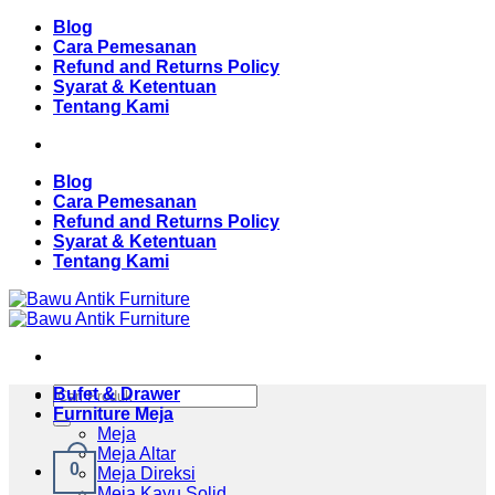
Skip
Blog
to
Cara Pemesanan
content
Refund and Returns Policy
Syarat & Ketentuan
Tentang Kami
Blog
Cara Pemesanan
Refund and Returns Policy
Syarat & Ketentuan
Tentang Kami
Pencarian
Bufet & Drawer
untuk:
Furniture Meja
Meja
Meja Altar
0
Meja Direksi
Meja Kayu Solid