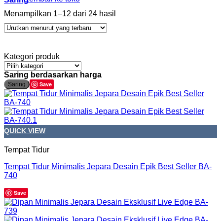
Menampilkan 1–12 dari 24 hasil
Kategori produk
Saring berdasarkan harga
H
H
Save
Saring
t
t
QUICK VIEW
Tempat Tidur
Tempat Tidur Minimalis Jepara Desain Epik Best Seller BA-
740
Save