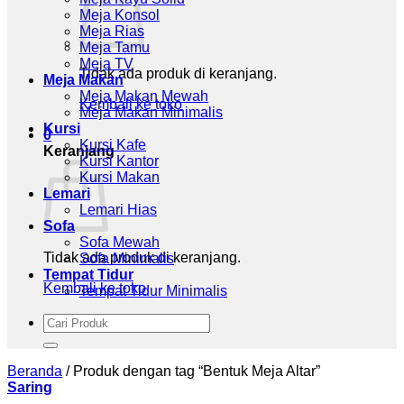
Meja Konsol
Meja Rias
Meja Tamu
Meja TV
Tidak ada produk di keranjang.
Meja Makan
Meja Makan Mewah
Kembali ke toko
Meja Makan Minimalis
Kursi
0
Kursi Kafe
Keranjang
Kursi Kantor
Kursi Makan
Lemari
Lemari Hias
Sofa
Sofa Mewah
Tidak ada produk di keranjang.
Sofa Minimalis
Tempat Tidur
Kembali ke toko
Tempat Tidur Minimalis
Pencarian
untuk:
Beranda
/
Produk dengan tag “Bentuk Meja Altar”
Saring