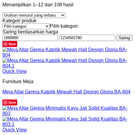
Menampilkan 1–12 dari 108 hasil
Kategori produk
Pilih kategori
Saring berdasarkan harga
Harga
Harga
Saring
terendah
tertinggi
Save
Quick View
Furniture Meja
Meja Altar Gereja Katolik Mewah Hall Design Gloria BA-804
Save
Quick View