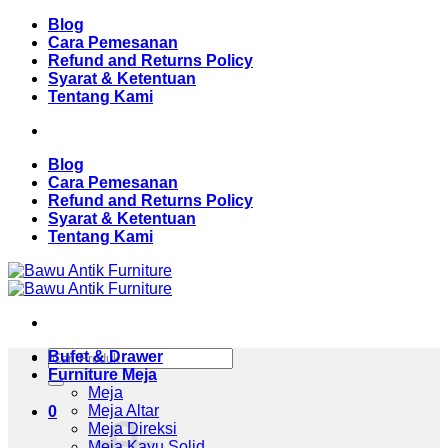
Skip
Blog
to
Cara Pemesanan
content
Refund and Returns Policy
Syarat & Ketentuan
Tentang Kami
Blog
Cara Pemesanan
Refund and Returns Policy
Syarat & Ketentuan
Tentang Kami
Pencarian
Bufet & Drawer
untuk:
Furniture Meja
Meja
Meja Altar
0
Meja Direksi
Meja Kayu Solid