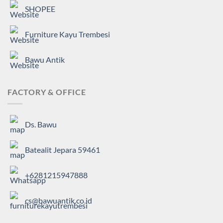
SHOPEE
Furniture Kayu Trembesi
Bawu Antik
FACTORY & OFFICE
Ds. Bawu
Batealit Jepara 59461
+6281215947888
cs@bawuantik.co.id