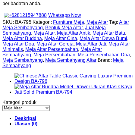
peribadatan anda.
Whatsapp Now
SKU:
BA-795
Kategori:
Furniture Meja
,
Meja Altar
Tag:
Altar
Meja Sembahyang
,
Bentuk Meja Altar
,
Jual Meja
Sembahyang
,
Meja Altar
,
Meja Altar Antik
,
Meja Altar Batu
,
Meja Altar Buddha
,
Meja Altar Cina
,
Meja Altar Dewa Bumi
,
Meja Altar Doa
,
Meja Altar Gereja
,
Meja Altar Jati
,
Meja Altar
Minimalis
,
Meja Altar Persembahan
,
Meja Altar
Sembahyang
,
Meja Persembahan
,
Meja Persembahan Doa
,
Meja Sembahyang
,
Meja Sembahyang Altar
Brand:
Meja
Sembahyang
Kategori produk
Deskripsi
Ulasan (0)