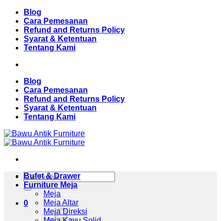
Skip
Blog
to
Cara Pemesanan
content
Refund and Returns Policy
Syarat & Ketentuan
Tentang Kami
Blog
Cara Pemesanan
Refund and Returns Policy
Syarat & Ketentuan
Tentang Kami
Pencarian
Bufet & Drawer
untuk:
Furniture Meja
Meja
Meja Altar
0
Meja Direksi
Meja Kayu Solid