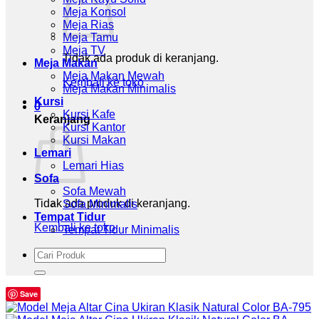
Meja Konsol
Meja Rias
Meja Tamu
Meja TV
Tidak ada produk di keranjang.
Meja Makan
Meja Makan Mewah
Kembali ke toko
Meja Makan Minimalis
Kursi
0
Kursi Kafe
Keranjang
Kursi Kantor
Kursi Makan
Lemari
Lemari Hias
Sofa
Sofa Mewah
Tidak ada produk di keranjang.
Sofa Minimalis
Tempat Tidur
Kembali ke toko
Tempat Tidur Minimalis
Pencarian
untuk:
Save