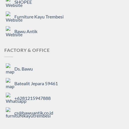
SHOPEE
Furniture Kayu Trembesi
Bawu Antik
FACTORY & OFFICE
Ds. Bawu
Batealit Jepara 59461
+6281215947888
cs@bawuantik.co.id