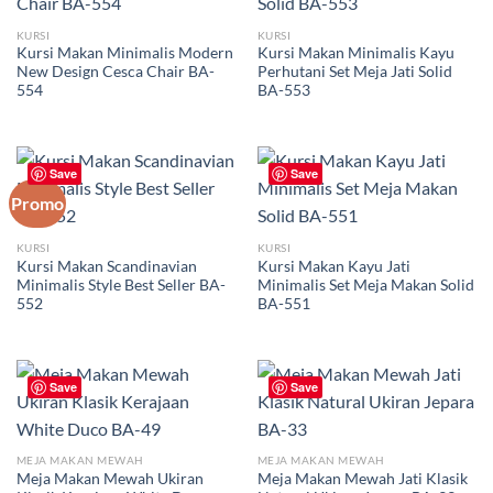
KURSI
KURSI
Kursi Makan Minimalis Modern
Kursi Makan Minimalis Kayu
New Design Cesca Chair BA-
Perhutani Set Meja Jati Solid
554
BA-553
Save
Save
Promo
KURSI
KURSI
Kursi Makan Scandinavian
Kursi Makan Kayu Jati
Minimalis Style Best Seller BA-
Minimalis Set Meja Makan Solid
552
BA-551
Harga
Harga
aslinya
saat
adalah:
ini
Rp1,200,000.00.
adalah:
Rp1,000,000.00.
Save
Save
MEJA MAKAN MEWAH
MEJA MAKAN MEWAH
Meja Makan Mewah Ukiran
Meja Makan Mewah Jati Klasik