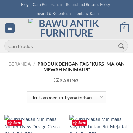
Skip
Blog
Cara Pemesanan
Refund and Returns Policy
to
Syarat & Ketentuan
Tentang Kami
content
0
Pencarian
untuk:
BERANDA
/
PRODUK DENGAN TAG “KURSI MAKAN
MEWAH MINIMALIS”
SARING
Save
Save