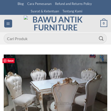
Skip
Blog
Cara Pemesanan
Refund and Returns Policy
to
Syarat & Ketentuan
Tentang Kami
content
0
Pencarian
untuk:
Save