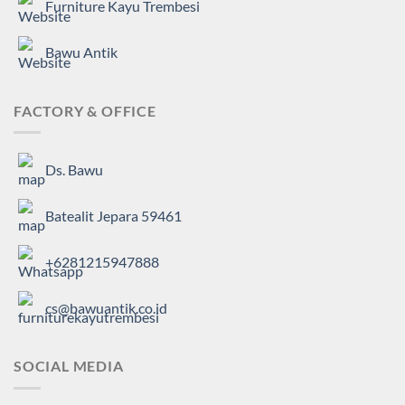
Furniture Kayu Trembesi
Bawu Antik
FACTORY & OFFICE
Ds. Bawu
Batealit Jepara 59461
+6281215947888
cs@bawuantik.co.id
SOCIAL MEDIA