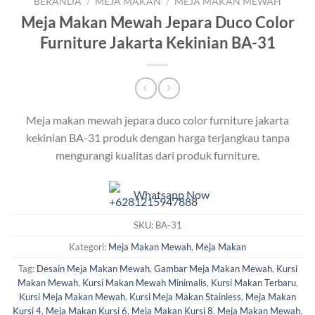
BERANDA
/
MEJA MAKAN
/
MEJA MAKAN MEWAH
Meja Makan Mewah Jepara Duco Color
Furniture Jakarta Kekinian BA-31
Meja makan mewah jepara duco color furniture jakarta
kekinian BA-31 produk dengan harga terjangkau tanpa
mengurangi kualitas dari produk furniture.
Whatsapp Now
SKU:
BA-31
Kategori:
Meja Makan Mewah
,
Meja Makan
Tag:
Desain Meja Makan Mewah
,
Gambar Meja Makan Mewah
,
Kursi
Makan Mewah
,
Kursi Makan Mewah Minimalis
,
Kursi Makan Terbaru
,
Kursi Meja Makan Mewah
,
Kursi Meja Makan Stainless
,
Meja Makan
Kursi 4
,
Meja Makan Kursi 6
,
Meja Makan Kursi 8
,
Meja Makan Mewah
,