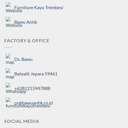
Furniture Kayu Trembesi
Bawu Antik
FACTORY & OFFICE
Ds. Bawu
Batealit Jepara 59461
+6281215947888
cs@bawuantik.co.id
SOCIAL MEDIA