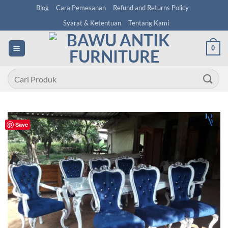
Skip
Blog
Cara Pemesanan
Refund and Returns Policy
to
Syarat & Ketentuan
Tentang Kami
content
0
Pencarian
untuk:
Save