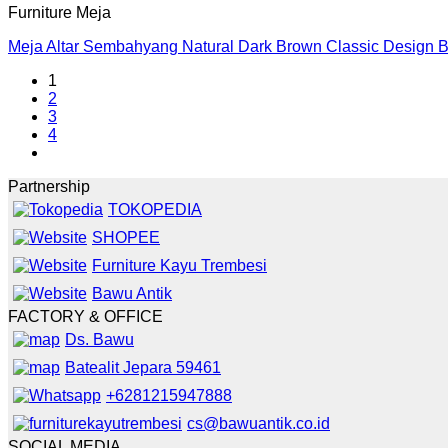
Furniture Meja
Meja Altar Sembahyang Natural Dark Brown Classic Design 
1
2
3
4
Partnership
TOKOPEDIA
SHOPEE
Furniture Kayu Trembesi
Bawu Antik
FACTORY & OFFICE
Ds. Bawu
Batealit Jepara 59461
+6281215947888
cs@bawuantik.co.id
SOCIAL MEDIA