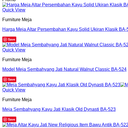
Quick View
Furniture Meja
Harga Meja Altar Persembahan Kayu Solid Ukiran Klasik BA-
Harga
Harga
Save
aslinya
saat
adalah:
ini
Quick View
Rp1,999,999.00.
adalah:
Rp1,888,888.00.
Furniture Meja
Model Meja Sembahyang Jati Natural Walnut Classic BA-524
Save
Quick View
Furniture Meja
Meja Sembahyang Kayu Jati Klasik Old Dynasti BA-523
Save