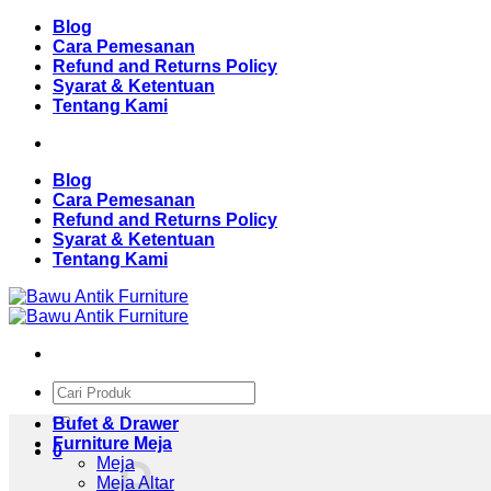
Skip
Blog
to
Cara Pemesanan
content
Refund and Returns Policy
Syarat & Ketentuan
Tentang Kami
Blog
Cara Pemesanan
Refund and Returns Policy
Syarat & Ketentuan
Tentang Kami
Pencarian
untuk:
Bufet & Drawer
Furniture Meja
0
Meja
Meja Altar