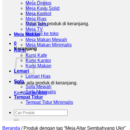
Meja Direksi
Meja Kayu Solid
Meja Konsol
Meja Rias
Tidak ada produk di keranjang.
Meja Tamu
Meja TV
Kembali ke toko
Meja Makan
Meja Makan Mewah
0
Meja Makan Minimalis
Keranjang
Kursi
Kursi Kafe
Kursi Kantor
Kursi Makan
Lemari
Lemari Hias
Sofa
Tidak ada produk di keranjang.
Sofa Mewah
Sofa Minimalis
Kembali ke toko
Tempat Tidur
Tempat Tidur Minimalis
Pencarian
untuk:
Beranda
/
Produk dengan tag “Meja Altar Sembahyang Ukir”