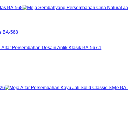
as BA-568
6