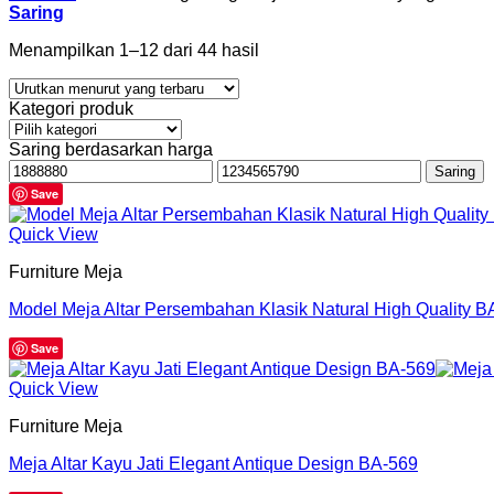
Saring
Menampilkan 1–12 dari 44 hasil
Kategori produk
Saring berdasarkan harga
Harga
Harga
Saring
terendah
tertinggi
Save
Quick View
Furniture Meja
Model Meja Altar Persembahan Klasik Natural High Quality B
Save
Quick View
Furniture Meja
Meja Altar Kayu Jati Elegant Antique Design BA-569