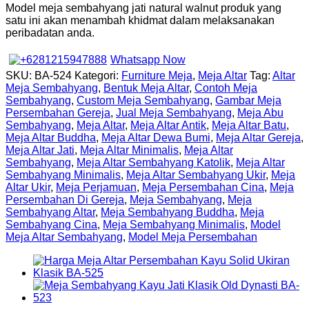
Model meja sembahyang jati natural walnut produk yang
satu ini akan menambah khidmat dalam melaksanakan
peribadatan anda.
Whatsapp Now
SKU:
BA-524
Kategori:
Furniture Meja
,
Meja Altar
Tag:
Altar
Meja Sembahyang
,
Bentuk Meja Altar
,
Contoh Meja
Sembahyang
,
Custom Meja Sembahyang
,
Gambar Meja
Persembahan Gereja
,
Jual Meja Sembahyang
,
Meja Abu
Sembahyang
,
Meja Altar
,
Meja Altar Antik
,
Meja Altar Batu
,
Meja Altar Buddha
,
Meja Altar Dewa Bumi
,
Meja Altar Gereja
,
Meja Altar Jati
,
Meja Altar Minimalis
,
Meja Altar
Sembahyang
,
Meja Altar Sembahyang Katolik
,
Meja Altar
Sembahyang Minimalis
,
Meja Altar Sembahyang Ukir
,
Meja
Altar Ukir
,
Meja Perjamuan
,
Meja Persembahan Cina
,
Meja
Persembahan Di Gereja
,
Meja Sembahyang
,
Meja
Sembahyang Altar
,
Meja Sembahyang Buddha
,
Meja
Sembahyang Cina
,
Meja Sembahyang Minimalis
,
Model
Meja Altar Sembahyang
,
Model Meja Persembahan