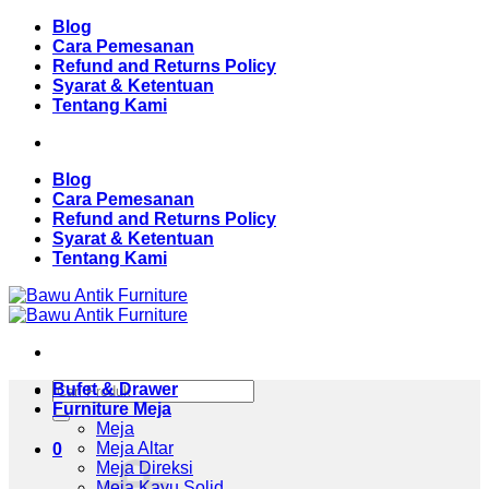
Skip
Blog
to
Cara Pemesanan
content
Refund and Returns Policy
Syarat & Ketentuan
Tentang Kami
Blog
Cara Pemesanan
Refund and Returns Policy
Syarat & Ketentuan
Tentang Kami
Pencarian
Bufet & Drawer
untuk:
Furniture Meja
Meja
Meja Altar
0
Meja Direksi
Meja Kayu Solid