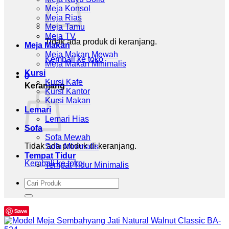
Meja Konsol
Meja Rias
Meja Tamu
Meja TV
Tidak ada produk di keranjang.
Meja Makan
Meja Makan Mewah
Kembali ke toko
Meja Makan Minimalis
Kursi
0
Kursi Kafe
Keranjang
Kursi Kantor
Kursi Makan
Lemari
Lemari Hias
Sofa
Sofa Mewah
Tidak ada produk di keranjang.
Sofa Minimalis
Tempat Tidur
Kembali ke toko
Tempat Tidur Minimalis
Pencarian
untuk:
Save