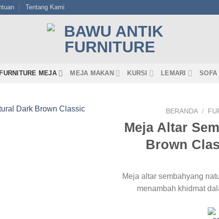
ntuan
Tentang Kami
FURNITURE MEJA
MEJA MAKAN
KURSI
LEMARI
SOFA
BERANDA
/
FU
Meja Altar Se
Brown Clas
Meja altar sembahyang natu
menambah khidmat dal