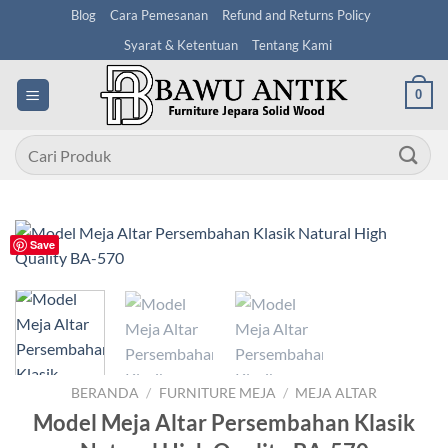
Skip
Blog
Cara Pemesanan
Refund and Returns Policy
to
Syarat & Ketentuan
Tentang Kami
content
0
Pencarian
untuk:
Save
BERANDA
/
FURNITURE MEJA
/
MEJA ALTAR
Model Meja Altar Persembahan Klasik