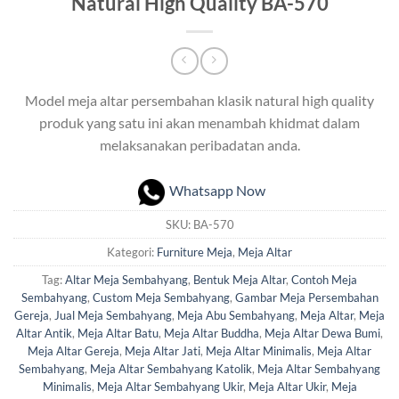
Natural High Quality BA-570
Model meja altar persembahan klasik natural high quality
produk yang satu ini akan menambah khidmat dalam
melaksanakan peribadatan anda.
Whatsapp Now
SKU:
BA-570
Kategori:
Furniture Meja
,
Meja Altar
Tag:
Altar Meja Sembahyang
,
Bentuk Meja Altar
,
Contoh Meja
Sembahyang
,
Custom Meja Sembahyang
,
Gambar Meja Persembahan
Gereja
,
Jual Meja Sembahyang
,
Meja Abu Sembahyang
,
Meja Altar
,
Meja
Altar Antik
,
Meja Altar Batu
,
Meja Altar Buddha
,
Meja Altar Dewa Bumi
,
Meja Altar Gereja
,
Meja Altar Jati
,
Meja Altar Minimalis
,
Meja Altar
Sembahyang
,
Meja Altar Sembahyang Katolik
,
Meja Altar Sembahyang
Minimalis
,
Meja Altar Sembahyang Ukir
,
Meja Altar Ukir
,
Meja