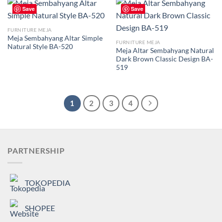
Save
Save
FURNITURE MEJA
Meja Sembahyang Altar Simple
FURNITURE MEJA
Natural Style BA-520
Meja Altar Sembahyang Natural
Dark Brown Classic Design BA-
519
1
2
3
4
PARTNERSHIP
TOKOPEDIA
SHOPEE