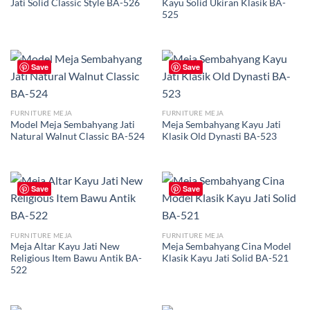
Jati Solid Classic Style BA-526
Kayu Solid Ukiran Klasik BA-
525
Harga
Harga
aslinya
saat
adalah:
ini
Rp1,999,999.00.
adalah:
Rp1,888,888.00.
Save
Save
FURNITURE MEJA
FURNITURE MEJA
Model Meja Sembahyang Jati
Meja Sembahyang Kayu Jati
Natural Walnut Classic BA-524
Klasik Old Dynasti BA-523
Save
Save
FURNITURE MEJA
FURNITURE MEJA
Meja Altar Kayu Jati New
Meja Sembahyang Cina Model
Religious Item Bawu Antik BA-
Klasik Kayu Jati Solid BA-521
522