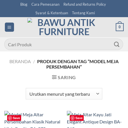
Skip
Blog
Cara Pemesanan
Refund and Returns Policy
to
Syarat & Ketentuan
Tentang Kami
content
0
Pencarian
untuk:
BERANDA
/
PRODUK DENGAN TAG “MODEL MEJA
PERSEMBAHAN”
SARING
Save
Save