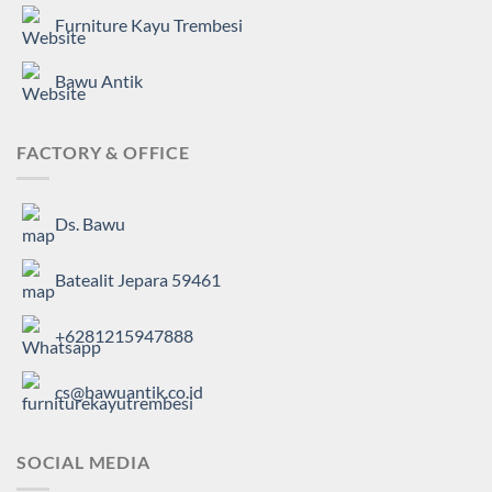
Furniture Kayu Trembesi
Bawu Antik
FACTORY & OFFICE
Ds. Bawu
Batealit Jepara 59461
+6281215947888
cs@bawuantik.co.id
SOCIAL MEDIA