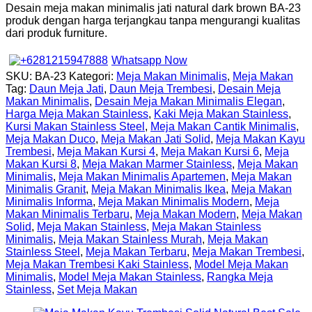
Desain meja makan minimalis jati natural dark brown BA-23
produk dengan harga terjangkau tanpa mengurangi kualitas
dari produk furniture.
Whatsapp Now
SKU:
BA-23
Kategori:
Meja Makan Minimalis
,
Meja Makan
Tag:
Daun Meja Jati
,
Daun Meja Trembesi
,
Desain Meja
Makan Minimalis
,
Desain Meja Makan Minimalis Elegan
,
Harga Meja Makan Stainless
,
Kaki Meja Makan Stainless
,
Kursi Makan Stainless Steel
,
Meja Makan Cantik Minimalis
,
Meja Makan Duco
,
Meja Makan Jati Solid
,
Meja Makan Kayu
Trembesi
,
Meja Makan Kursi 4
,
Meja Makan Kursi 6
,
Meja
Makan Kursi 8
,
Meja Makan Marmer Stainless
,
Meja Makan
Minimalis
,
Meja Makan Minimalis Apartemen
,
Meja Makan
Minimalis Granit
,
Meja Makan Minimalis Ikea
,
Meja Makan
Minimalis Informa
,
Meja Makan Minimalis Modern
,
Meja
Makan Minimalis Terbaru
,
Meja Makan Modern
,
Meja Makan
Solid
,
Meja Makan Stainless
,
Meja Makan Stainless
Minimalis
,
Meja Makan Stainless Murah
,
Meja Makan
Stainless Steel
,
Meja Makan Terbaru
,
Meja Makan Trembesi
,
Meja Makan Trembesi Kaki Stainless
,
Model Meja Makan
Minimalis
,
Model Meja Makan Stainless
,
Rangka Meja
Stainless
,
Set Meja Makan