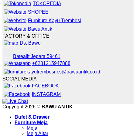
TOKOPEDIA
SHOPEE
Furniture Kayu Trembesi
Bawu Antik
FACTORY & OFFICE
Ds. Bawu
Batealit Jepara 59461
+6281215947888
cs@bawuantik.co.id
SOCIAL MEDIA
FACEBOOK
INSTAGRAM
Copyright 2026 ©
BAWU ANTIK
Bufet & Drawer
Furniture Meja
Meja
Meja Altar
Meja Direksi