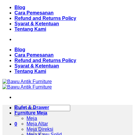
Skip
Blog
to
Cara Pemesanan
content
Refund and Returns Policy
Syarat & Ketentuan
Tentang Kami
Blog
Cara Pemesanan
Refund and Returns Policy
Syarat & Ketentuan
Tentang Kami
Pencarian
Bufet & Drawer
untuk:
Furniture Meja
Meja
Meja Altar
0
Meja Direksi
Meja Kayu Solid