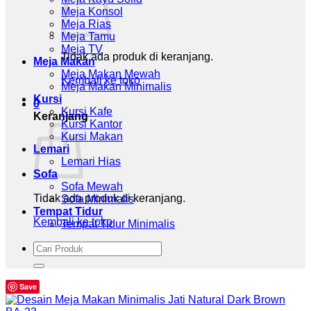
Meja Konsol
Meja Rias
Meja Tamu
Meja TV
Tidak ada produk di keranjang.
Meja Makan
Meja Makan Mewah
Kembali ke toko
Meja Makan Minimalis
Kursi
0
Kursi Kafe
Keranjang
Kursi Kantor
Kursi Makan
Lemari
Lemari Hias
Sofa
Sofa Mewah
Tidak ada produk di keranjang.
Sofa Minimalis
Tempat Tidur
Kembali ke toko
Tempat Tidur Minimalis
Pencarian
untuk:
Save