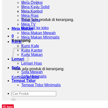
Meja Direksi
Meja Kayu Solid
Meja Konsol
Meja Rias
Tidak ada produk di keranjang.
Meja Tamu
Meja TV
Kembali ke toko
Meja Makan
Meja Makan Mewah
0
Meja Makan Minimalis
Keranjang
Kursi
Kursi Kafe
Kursi Kantor
Kursi Makan
Lemari
Lemari Hias
Sofa
Tidak ada produk di keranjang.
Sofa Mewah
Sofa Minimalis
Kembali ke toko
Tempat Tidur
Tempat Tidur Minimalis
Pencarian
untuk:
Save