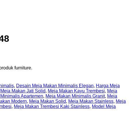
48
roduk furniture.
nimalis
,
Desain Meja Makan Minimalis Elegan
,
Harga Meja
,
Meja Makan Jati Solid
,
Meja Makan Kayu Trembesi
,
Meja
Minimalis Apartemen
,
Meja Makan Minimalis Granit
,
Meja
akan Modern
,
Meja Makan Solid
,
Meja Makan Stainless
,
Meja
mbesi
,
Meja Makan Trembesi Kaki Stainless
,
Model Meja