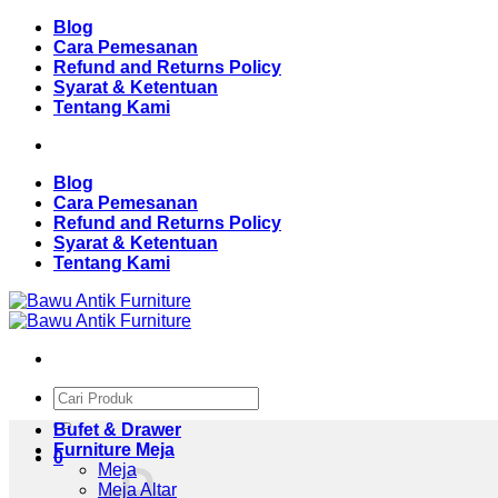
Skip
Blog
to
Cara Pemesanan
content
Refund and Returns Policy
Syarat & Ketentuan
Tentang Kami
Blog
Cara Pemesanan
Refund and Returns Policy
Syarat & Ketentuan
Tentang Kami
Pencarian
untuk:
Bufet & Drawer
Furniture Meja
0
Meja
Meja Altar