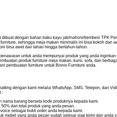
ni dibuat dengan bahan baku kayu jati/mahoni/trembesi TPK Per
furniture, sehingga meja makan minimalis ini bisa kokoh dan aw
honi bisa awet dan tahan hingga bertahun-tahun.
penawaran untuk anda mempunyai produk yang anda inginkan d
mbuatan produk furniture meja makan, kursi, sofa, dan berbag
yani pembuatan furniture untuk Bisnis Furniture anda.
atting dengan kami melalui WhatsApp, SMS, Telepon, dan Vide
 :
kan nama barang berseta kode produknya kepada kami.
50% dari total produk yang anda pesan.
voice sebagai bukti order anda kepada kami.
k mebel yang anda pesan sudah selesai siap kirim dan anda s