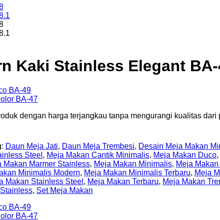
n Kaki Stainless Elegant BA-
oduk dengan harga terjangkau tanpa mengurangi kualitas dari p
g:
Daun Meja Jati
,
Daun Meja Trembesi
,
Desain Meja Makan Mi
inless Steel
,
Meja Makan Cantik Minimalis
,
Meja Makan Duco
 Makan Marmer Stainless
,
Meja Makan Minimalis
,
Meja Makan 
akan Minimalis Modern
,
Meja Makan Minimalis Terbaru
,
Meja M
a Makan Stainless Steel
,
Meja Makan Terbaru
,
Meja Makan Tre
Stainless
,
Set Meja Makan