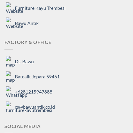
Furniture Kayu Trembesi
Bawu Antik
FACTORY & OFFICE
Ds. Bawu
Batealit Jepara 59461
+6281215947888
cs@bawuantik.co.id
SOCIAL MEDIA