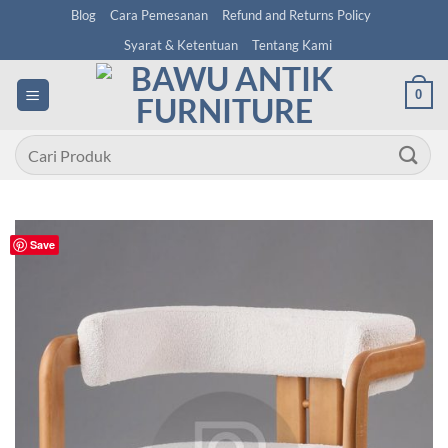
Skip
Blog
Cara Pemesanan
Refund and Returns Policy
to
Syarat & Ketentuan
Tentang Kami
content
0
Pencarian
untuk:
Save