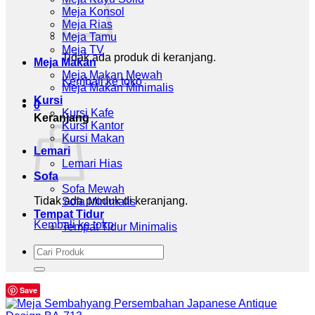
Meja Konsol
Meja Rias
Meja Tamu
Meja TV
Tidak ada produk di keranjang.
Meja Makan
Meja Makan Mewah
Kembali ke toko
Meja Makan Minimalis
Kursi
0
Kursi Kafe
Keranjang
Kursi Kantor
Kursi Makan
Lemari
Lemari Hias
Sofa
Sofa Mewah
Tidak ada produk di keranjang.
Sofa Minimalis
Tempat Tidur
Kembali ke toko
Tempat Tidur Minimalis
Pencarian
untuk:
Save