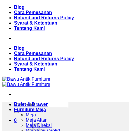
Skip
Blog
to
Cara Pemesanan
content
Refund and Returns Policy
Syarat & Ketentuan
Tentang Kami
Blog
Cara Pemesanan
Refund and Returns Policy
Syarat & Ketentuan
Tentang Kami
Pencarian
Bufet & Drawer
untuk:
Furniture Meja
Meja
Meja Altar
0
Meja Direksi
Meja Kayu Solid