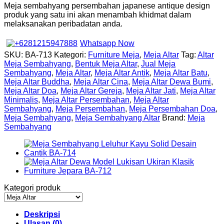
Meja sembahyang persembahan japanese antique design
produk yang satu ini akan menambah khidmat dalam
melaksanakan peribadatan anda.
Whatsapp Now
SKU:
BA-713
Kategori:
Furniture Meja
,
Meja Altar
Tag:
Altar
Meja Sembahyang
,
Bentuk Meja Altar
,
Jual Meja
Sembahyang
,
Meja Altar
,
Meja Altar Antik
,
Meja Altar Batu
,
Meja Altar Buddha
,
Meja Altar Cina
,
Meja Altar Dewa Bumi
,
Meja Altar Doa
,
Meja Altar Gereja
,
Meja Altar Jati
,
Meja Altar
Minimalis
,
Meja Altar Persembahan
,
Meja Altar
Sembahyang
,
Meja Persembahan
,
Meja Persembahan Doa
,
Meja Sembahyang
,
Meja Sembahyang Altar
Brand:
Meja
Sembahyang
Kategori produk
Deskripsi
Ulasan (0)