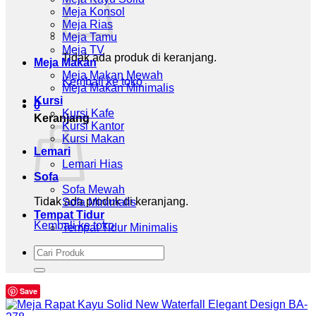
Meja Konsol
Meja Rias
Meja Tamu
Meja TV
Tidak ada produk di keranjang.
Meja Makan
Meja Makan Mewah
Kembali ke toko
Meja Makan Minimalis
Kursi
0
Kursi Kafe
Keranjang
Kursi Kantor
Kursi Makan
Lemari
Lemari Hias
Sofa
Sofa Mewah
Tidak ada produk di keranjang.
Sofa Minimalis
Tempat Tidur
Kembali ke toko
Tempat Tidur Minimalis
Pencarian
untuk:
Save