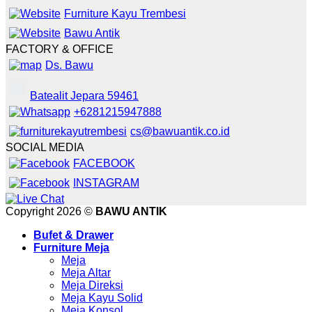
Furniture Kayu Trembesi
Bawu Antik
FACTORY & OFFICE
Ds. Bawu
Batealit Jepara 59461
+6281215947888
cs@bawuantik.co.id
SOCIAL MEDIA
FACEBOOK
INSTAGRAM
Copyright 2026 ©
BAWU ANTIK
Bufet & Drawer
Furniture Meja
Meja
Meja Altar
Meja Direksi
Meja Kayu Solid
Meja Konsol