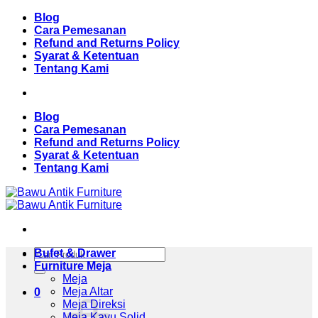
Skip
Blog
to
Cara Pemesanan
content
Refund and Returns Policy
Syarat & Ketentuan
Tentang Kami
Blog
Cara Pemesanan
Refund and Returns Policy
Syarat & Ketentuan
Tentang Kami
Pencarian
Bufet & Drawer
untuk:
Furniture Meja
Meja
Meja Altar
0
Meja Direksi
Meja Kayu Solid