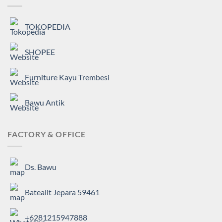
TOKOPEDIA
SHOPEE
Furniture Kayu Trembesi
Bawu Antik
FACTORY & OFFICE
Ds. Bawu
Batealit Jepara 59461
+6281215947888