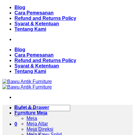
Skip
Blog
to
Cara Pemesanan
content
Refund and Returns Policy
Syarat & Ketentuan
Tentang Kami
Blog
Cara Pemesanan
Refund and Returns Policy
Syarat & Ketentuan
Tentang Kami
Pencarian
Bufet & Drawer
untuk:
Furniture Meja
Meja
Meja Altar
0
Meja Direksi
Meja Kayu Solid