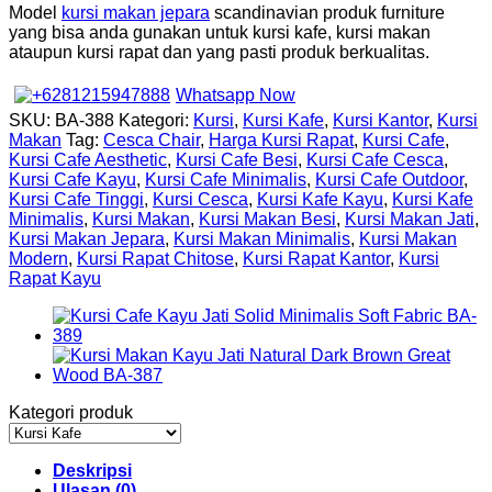
Model
kursi makan jepara
scandinavian produk furniture
yang bisa anda gunakan untuk kursi kafe, kursi makan
ataupun kursi rapat dan yang pasti produk berkualitas.
Whatsapp Now
SKU:
BA-388
Kategori:
Kursi
,
Kursi Kafe
,
Kursi Kantor
,
Kursi
Makan
Tag:
Cesca Chair
,
Harga Kursi Rapat
,
Kursi Cafe
,
Kursi Cafe Aesthetic
,
Kursi Cafe Besi
,
Kursi Cafe Cesca
,
Kursi Cafe Kayu
,
Kursi Cafe Minimalis
,
Kursi Cafe Outdoor
,
Kursi Cafe Tinggi
,
Kursi Cesca
,
Kursi Kafe Kayu
,
Kursi Kafe
Minimalis
,
Kursi Makan
,
Kursi Makan Besi
,
Kursi Makan Jati
,
Kursi Makan Jepara
,
Kursi Makan Minimalis
,
Kursi Makan
Modern
,
Kursi Rapat Chitose
,
Kursi Rapat Kantor
,
Kursi
Rapat Kayu
Kategori produk
Deskripsi
Ulasan (0)