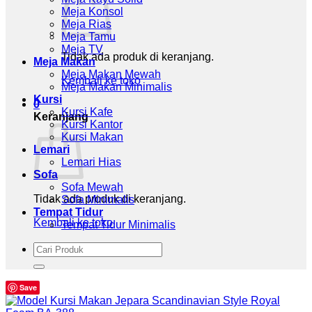
Meja Konsol
Meja Rias
Meja Tamu
Meja TV
Tidak ada produk di keranjang.
Meja Makan
Meja Makan Mewah
Kembali ke toko
Meja Makan Minimalis
Kursi
0
Kursi Kafe
Keranjang
Kursi Kantor
Kursi Makan
Lemari
Lemari Hias
Sofa
Sofa Mewah
Tidak ada produk di keranjang.
Sofa Minimalis
Tempat Tidur
Kembali ke toko
Tempat Tidur Minimalis
Pencarian
untuk:
Save