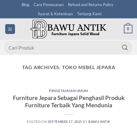
Skip
Blog
Cara Pemesanan
Refund and Returns Policy
to
Syarat & Ketentuan
Tentang Kami
content
0
Pencarian
untuk:
TAG ARCHIVES:
TOKO MEBEL JEPARA
PENGETAHUAN UMUM
Furniture Jepara Sebagai Penghasil Produk
Furniture Terbaik Yang Mendunia
POSTED ON
SEPTEMBER 17, 2025
BY
BAWU ANTIK