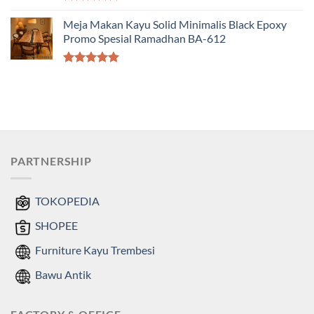
Dinilai
5.00
dari 5
Meja Makan Kayu Solid Minimalis Black Epoxy
Promo Spesial Ramadhan BA-612
Dinilai
5.00
dari 5
PARTNERSHIP
TOKOPEDIA
SHOPEE
Furniture Kayu Trembesi
Bawu Antik