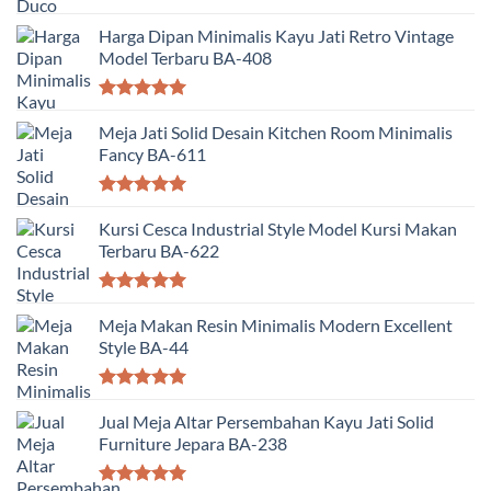
Dinilai
5.00
dari 5
Harga Dipan Minimalis Kayu Jati Retro Vintage
Model Terbaru BA-408
Dinilai
5.00
dari 5
Meja Jati Solid Desain Kitchen Room Minimalis
Fancy BA-611
Dinilai
5.00
dari 5
Kursi Cesca Industrial Style Model Kursi Makan
Terbaru BA-622
Dinilai
5.00
dari 5
Meja Makan Resin Minimalis Modern Excellent
Style BA-44
Dinilai
5.00
dari 5
Jual Meja Altar Persembahan Kayu Jati Solid
Furniture Jepara BA-238