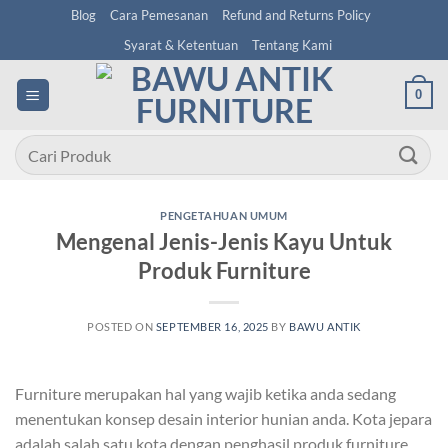
Skip
Blog
Cara Pemesanan
Refund and Returns Policy
to
Syarat & Ketentuan
Tentang Kami
content
0
Pencarian
untuk:
PENGETAHUAN UMUM
Mengenal Jenis-Jenis Kayu Untuk
Produk Furniture
POSTED ON
SEPTEMBER 16, 2025
BY
BAWU ANTIK
Furniture merupakan hal yang wajib ketika anda sedang
menentukan konsep desain interior hunian anda. Kota jepara
adalah salah satu kota dengan penghasil produk furniture