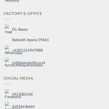
FACTORY & OFFICE
Ds. Bawu
Batealit Jepara 59461
+6281215947888
cs@bawuantik.co.id
SOCIAL MEDIA
FACEBOOK
INSTAGRAM