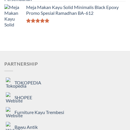
Dinilai
5.00
dari 5
Meja Makan Kayu Solid Minimalis Black Epoxy
Promo Spesial Ramadhan BA-612
Dinilai
5.00
dari 5
PARTNERSHIP
TOKOPEDIA
SHOPEE
Furniture Kayu Trembesi
Bawu Antik