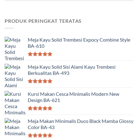
PRODUK PERINGKAT TERATAS
Meja Kayu Solid Trembesi Expocy Combine Style
BA-610
Dinilai
5.00
dari 5
Meja Kayu Solid Sisi Alami Kayu Trembesi
Berkualitas BA-493
Dinilai
5.00
dari 5
Kursi Makan Cesca Minimalis Modern New
Design BA-621
Dinilai
5.00
dari 5
Meja Makan Minimalis Duco Black Mamba Glossy
Color BA-43