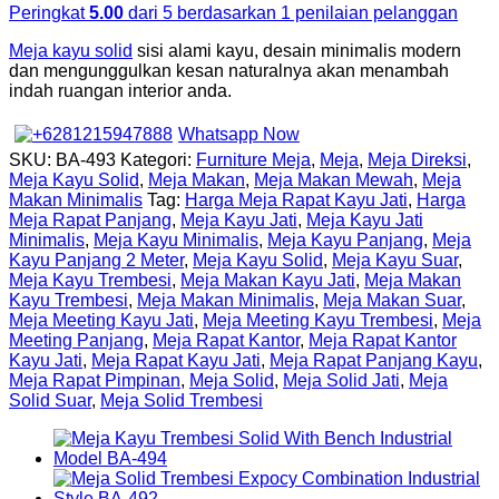
Peringkat
5.00
dari 5 berdasarkan
1
penilaian pelanggan
Meja kayu solid
sisi alami kayu, desain minimalis modern
dan mengunggulkan kesan naturalnya akan menambah
indah ruangan interior anda.
Whatsapp Now
SKU:
BA-493
Kategori:
Furniture Meja
,
Meja
,
Meja Direksi
,
Meja Kayu Solid
,
Meja Makan
,
Meja Makan Mewah
,
Meja
Makan Minimalis
Tag:
Harga Meja Rapat Kayu Jati
,
Harga
Meja Rapat Panjang
,
Meja Kayu Jati
,
Meja Kayu Jati
Minimalis
,
Meja Kayu Minimalis
,
Meja Kayu Panjang
,
Meja
Kayu Panjang 2 Meter
,
Meja Kayu Solid
,
Meja Kayu Suar
,
Meja Kayu Trembesi
,
Meja Makan Kayu Jati
,
Meja Makan
Kayu Trembesi
,
Meja Makan Minimalis
,
Meja Makan Suar
,
Meja Meeting Kayu Jati
,
Meja Meeting Kayu Trembesi
,
Meja
Meeting Panjang
,
Meja Rapat Kantor
,
Meja Rapat Kantor
Kayu Jati
,
Meja Rapat Kayu Jati
,
Meja Rapat Panjang Kayu
,
Meja Rapat Pimpinan
,
Meja Solid
,
Meja Solid Jati
,
Meja
Solid Suar
,
Meja Solid Trembesi