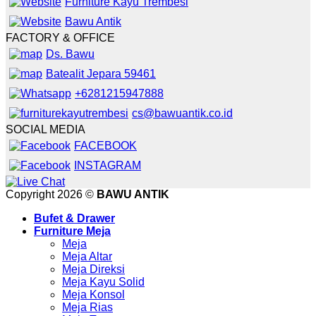
Furniture Kayu Trembesi
Bawu Antik
FACTORY & OFFICE
Ds. Bawu
Batealit Jepara 59461
+6281215947888
cs@bawuantik.co.id
SOCIAL MEDIA
FACEBOOK
INSTAGRAM
Copyright 2026 ©
BAWU ANTIK
Bufet & Drawer
Furniture Meja
Meja
Meja Altar
Meja Direksi
Meja Kayu Solid
Meja Konsol
Meja Rias