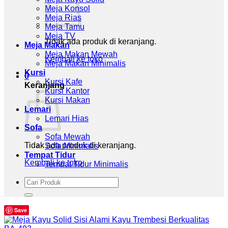
Meja Konsol
Meja Rias
Meja Tamu
Meja TV
Tidak ada produk di keranjang.
Meja Makan
Meja Makan Mewah
Kembali ke toko
Meja Makan Minimalis
Kursi
0
Kursi Kafe
Keranjang
Kursi Kantor
Kursi Makan
Lemari
Lemari Hias
Sofa
Sofa Mewah
Tidak ada produk di keranjang.
Sofa Minimalis
Tempat Tidur
Kembali ke toko
Tempat Tidur Minimalis
Pencarian
untuk:
Save