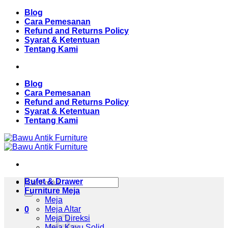
Skip
Blog
to
Cara Pemesanan
content
Refund and Returns Policy
Syarat & Ketentuan
Tentang Kami
Blog
Cara Pemesanan
Refund and Returns Policy
Syarat & Ketentuan
Tentang Kami
Pencarian
Bufet & Drawer
untuk:
Furniture Meja
Meja
Meja Altar
0
Meja Direksi
Meja Kayu Solid