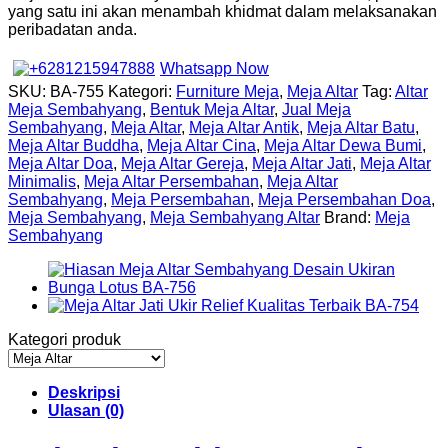
yang satu ini akan menambah khidmat dalam melaksanakan
peribadatan anda.
Whatsapp Now
SKU:
BA-755
Kategori:
Furniture Meja
,
Meja Altar
Tag:
Altar
Meja Sembahyang
,
Bentuk Meja Altar
,
Jual Meja
Sembahyang
,
Meja Altar
,
Meja Altar Antik
,
Meja Altar Batu
,
Meja Altar Buddha
,
Meja Altar Cina
,
Meja Altar Dewa Bumi
,
Meja Altar Doa
,
Meja Altar Gereja
,
Meja Altar Jati
,
Meja Altar
Minimalis
,
Meja Altar Persembahan
,
Meja Altar
Sembahyang
,
Meja Persembahan
,
Meja Persembahan Doa
,
Meja Sembahyang
,
Meja Sembahyang Altar
Brand:
Meja
Sembahyang
Kategori produk
Deskripsi
Ulasan (0)