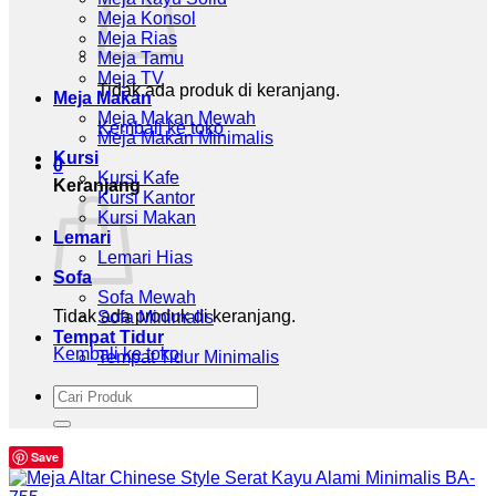
Meja Konsol
Meja Rias
Meja Tamu
Meja TV
Tidak ada produk di keranjang.
Meja Makan
Meja Makan Mewah
Kembali ke toko
Meja Makan Minimalis
Kursi
0
Kursi Kafe
Keranjang
Kursi Kantor
Kursi Makan
Lemari
Lemari Hias
Sofa
Sofa Mewah
Tidak ada produk di keranjang.
Sofa Minimalis
Tempat Tidur
Kembali ke toko
Tempat Tidur Minimalis
Pencarian
untuk:
Save