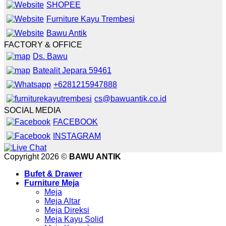
SHOPEE
Furniture Kayu Trembesi
Bawu Antik
FACTORY & OFFICE
Ds. Bawu
Batealit Jepara 59461
+6281215947888
cs@bawuantik.co.id
SOCIAL MEDIA
FACEBOOK
INSTAGRAM
Copyright 2026 ©
BAWU ANTIK
Bufet & Drawer
Furniture Meja
Meja
Meja Altar
Meja Direksi
Meja Kayu Solid