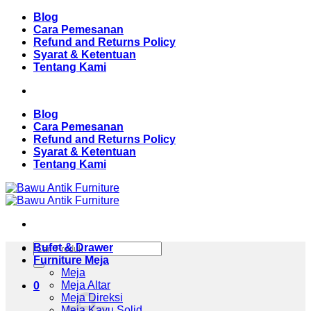
Skip
Blog
to
Cara Pemesanan
content
Refund and Returns Policy
Syarat & Ketentuan
Tentang Kami
Blog
Cara Pemesanan
Refund and Returns Policy
Syarat & Ketentuan
Tentang Kami
Pencarian
Bufet & Drawer
untuk:
Furniture Meja
Meja
Meja Altar
0
Meja Direksi
Meja Kayu Solid