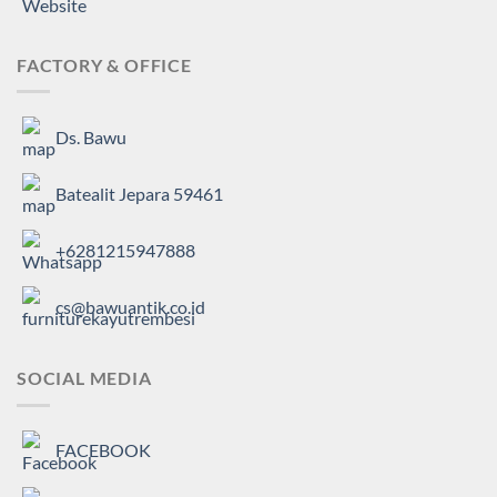
FACTORY & OFFICE
Ds. Bawu
Batealit Jepara 59461
+6281215947888
cs@bawuantik.co.id
SOCIAL MEDIA
FACEBOOK