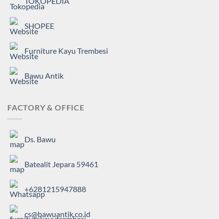
TOKOPEDIA
SHOPEE
Furniture Kayu Trembesi
Bawu Antik
FACTORY & OFFICE
Ds. Bawu
Batealit Jepara 59461
+6281215947888
cs@bawuantik.co.id