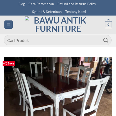
Skip
Blog
Cara Pemesanan
Refund and Returns Policy
to
Syarat & Ketentuan
Tentang Kami
content
0
Pencarian
untuk:
Save