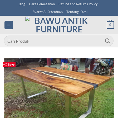
Skip
Blog
Cara Pemesanan
Refund and Returns Policy
to
Syarat & Ketentuan
Tentang Kami
content
0
Pencarian
untuk:
Save