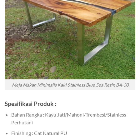
Meja Makan Minimalis Kaki Stainless Blue Sea Resin BA-30
Spesifikasi Produk :
Bahan Rangka : Kayu Jati/Mahoni/Trembesi/Stainless
Perhutani
Finishing : Cat Natural PU