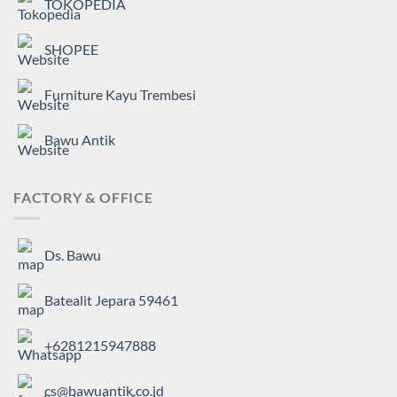
TOKOPEDIA
SHOPEE
Furniture Kayu Trembesi
Bawu Antik
FACTORY & OFFICE
Ds. Bawu
Batealit Jepara 59461
+6281215947888
cs@bawuantik.co.id