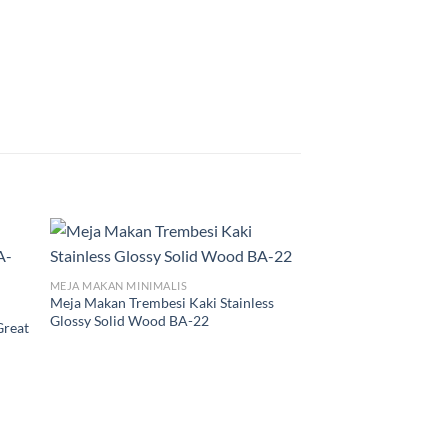
MEJA MAKAN MINIMALIS
Meja Makan Trembesi Kaki Stainless
Glossy Solid Wood BA-22
Great
MEJA MAKAN MINIMALI
Meja Makan Resin M
Excellent Style BA-4