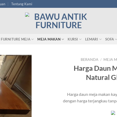
tuan
Tentang Kami
FURNITURE MEJA
MEJA MAKAN
KURSI
LEMARI
SOFA
BERANDA
/
MEJA 
Harga Daun M
Natural G
Harga daun meja makan kayu
dengan harga terjangkau tanpa