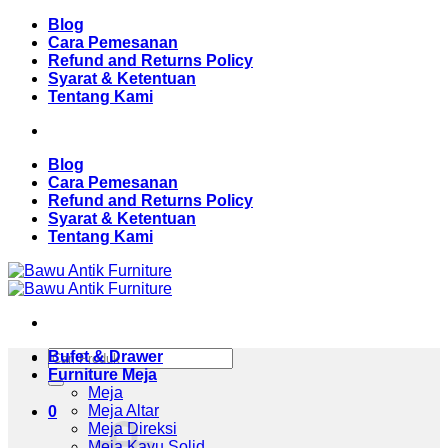
Skip
Blog
to
Cara Pemesanan
content
Refund and Returns Policy
Syarat & Ketentuan
Tentang Kami
Blog
Cara Pemesanan
Refund and Returns Policy
Syarat & Ketentuan
Tentang Kami
Pencarian
Bufet & Drawer
untuk:
Furniture Meja
Meja
Meja Altar
0
Meja Direksi
Meja Kayu Solid