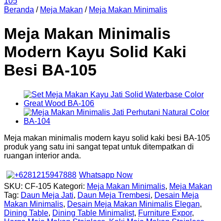
Beranda
/
Meja Makan
/
Meja Makan Minimalis
Meja Makan Minimalis
Modern Kayu Solid Kaki
Besi BA-105
Meja makan minimalis modern kayu solid kaki besi BA-105
produk yang satu ini sangat tepat untuk ditempatkan di
ruangan interior anda.
Whatsapp Now
SKU:
CF-105
Kategori:
Meja Makan Minimalis
,
Meja Makan
Tag:
Daun Meja Jati
,
Daun Meja Trembesi
,
Desain Meja
Makan Minimalis
,
Desain Meja Makan Minimalis Elegan
,
Dining Table
,
Dining Table Minimalist
,
Furniture Expor
,