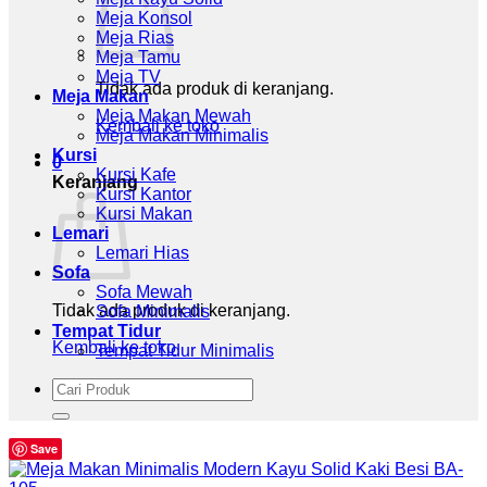
Meja Konsol
Meja Rias
Meja Tamu
Meja TV
Tidak ada produk di keranjang.
Meja Makan
Meja Makan Mewah
Kembali ke toko
Meja Makan Minimalis
Kursi
0
Kursi Kafe
Keranjang
Kursi Kantor
Kursi Makan
Lemari
Lemari Hias
Sofa
Sofa Mewah
Tidak ada produk di keranjang.
Sofa Minimalis
Tempat Tidur
Kembali ke toko
Tempat Tidur Minimalis
Pencarian
untuk:
Save