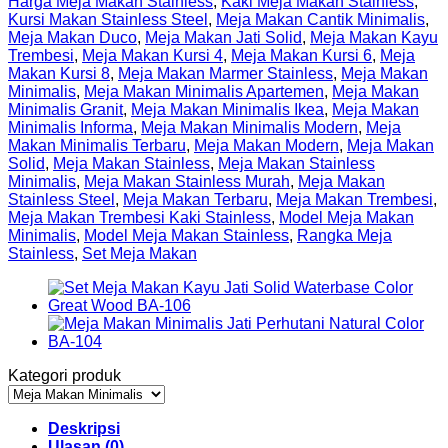
Harga Meja Makan Stainless
,
Kaki Meja Makan Stainless
,
Kursi Makan Stainless Steel
,
Meja Makan Cantik Minimalis
,
Meja Makan Duco
,
Meja Makan Jati Solid
,
Meja Makan Kayu
Trembesi
,
Meja Makan Kursi 4
,
Meja Makan Kursi 6
,
Meja
Makan Kursi 8
,
Meja Makan Marmer Stainless
,
Meja Makan
Minimalis
,
Meja Makan Minimalis Apartemen
,
Meja Makan
Minimalis Granit
,
Meja Makan Minimalis Ikea
,
Meja Makan
Minimalis Informa
,
Meja Makan Minimalis Modern
,
Meja
Makan Minimalis Terbaru
,
Meja Makan Modern
,
Meja Makan
Solid
,
Meja Makan Stainless
,
Meja Makan Stainless
Minimalis
,
Meja Makan Stainless Murah
,
Meja Makan
Stainless Steel
,
Meja Makan Terbaru
,
Meja Makan Trembesi
,
Meja Makan Trembesi Kaki Stainless
,
Model Meja Makan
Minimalis
,
Model Meja Makan Stainless
,
Rangka Meja
Stainless
,
Set Meja Makan
Kategori produk
Deskripsi
Ulasan (0)