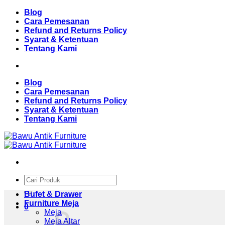
Skip
Blog
to
Cara Pemesanan
content
Refund and Returns Policy
Syarat & Ketentuan
Tentang Kami
Blog
Cara Pemesanan
Refund and Returns Policy
Syarat & Ketentuan
Tentang Kami
Pencarian
untuk:
Bufet & Drawer
Furniture Meja
0
Meja
Meja Altar