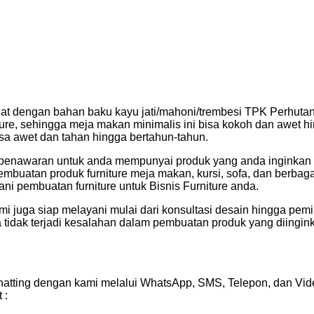
uat dengan bahan baku kayu jati/mahoni/trembesi TPK Perhutani
ture, sehingga meja makan minimalis ini bisa kokoh dan awet hi
bisa awet dan tahan hingga bertahun-tahun.
penawaran untuk anda mempunyai produk yang anda inginkan d
mbuatan produk furniture meja makan, kursi, sofa, dan berbag
yani pembuatan furniture untuk Bisnis Furniture anda.
 juga siap melayani mulai dari konsultasi desain hingga pemi
tidak terjadi kesalahan dalam pembuatan produk yang diingin
atting dengan kami melalui WhatsApp, SMS, Telepon, dan Vide
 :