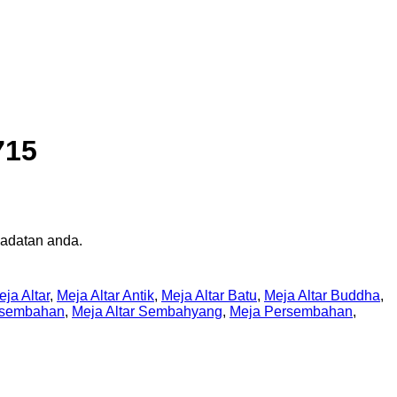
715
badatan anda.
ja Altar
,
Meja Altar Antik
,
Meja Altar Batu
,
Meja Altar Buddha
,
ersembahan
,
Meja Altar Sembahyang
,
Meja Persembahan
,