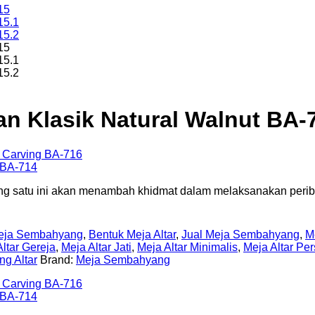
n Klasik Natural Walnut BA-
yang satu ini akan menambah khidmat dalam melaksanakan peri
Meja Sembahyang
,
Bentuk Meja Altar
,
Jual Meja Sembahyang
,
Me
ltar Gereja
,
Meja Altar Jati
,
Meja Altar Minimalis
,
Meja Altar P
g Altar
Brand:
Meja Sembahyang