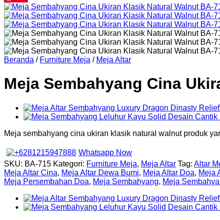
Beranda
/
Furniture Meja
/
Meja Altar
Meja Sembahyang Cina Ukira
Meja sembahyang cina ukiran klasik natural walnut produk 
Whatsapp Now
SKU:
BA-715
Kategori:
Furniture Meja
,
Meja Altar
Tag:
Altar 
Meja Altar Cina
,
Meja Altar Dewa Bumi
,
Meja Altar Doa
,
Meja A
Meja Persembahan Doa
,
Meja Sembahyang
,
Meja Sembahyan