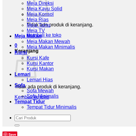
Meja Direksi
Meja Kayu Solid
Meja Konsol
Meja Rias
Tidak ada produk di keranjang.
Meja Tamu
Meja TV
Kembali ke toko
Meja Makan
Meja Makan Mewah
0
Meja Makan Minimalis
Keranjang
Kursi
Kursi Kafe
Kursi Kantor
Kursi Makan
Lemari
Lemari Hias
Sofa
Tidak ada produk di keranjang.
Sofa Mewah
Sofa Minimalis
Kembali ke toko
Tempat Tidur
Tempat Tidur Minimalis
Pencarian
untuk:
Save