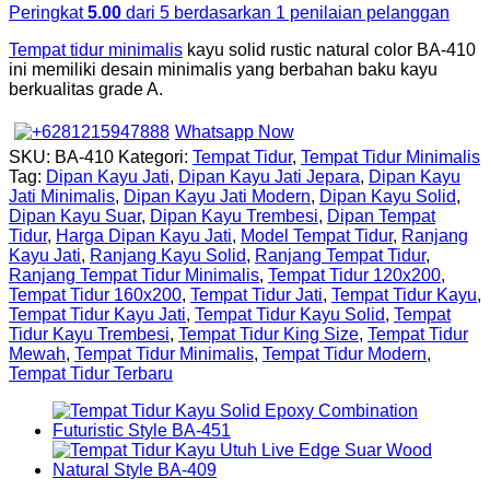
Peringkat
5.00
dari 5 berdasarkan
1
penilaian pelanggan
Tempat tidur minimalis
kayu solid rustic natural color BA-410
ini memiliki desain minimalis yang berbahan baku kayu
berkualitas grade A.
Whatsapp Now
SKU:
BA-410
Kategori:
Tempat Tidur
,
Tempat Tidur Minimalis
Tag:
Dipan Kayu Jati
,
Dipan Kayu Jati Jepara
,
Dipan Kayu
Jati Minimalis
,
Dipan Kayu Jati Modern
,
Dipan Kayu Solid
,
Dipan Kayu Suar
,
Dipan Kayu Trembesi
,
Dipan Tempat
Tidur
,
Harga Dipan Kayu Jati
,
Model Tempat Tidur
,
Ranjang
Kayu Jati
,
Ranjang Kayu Solid
,
Ranjang Tempat Tidur
,
Ranjang Tempat Tidur Minimalis
,
Tempat Tidur 120x200
,
Tempat Tidur 160x200
,
Tempat Tidur Jati
,
Tempat Tidur Kayu
,
Tempat Tidur Kayu Jati
,
Tempat Tidur Kayu Solid
,
Tempat
Tidur Kayu Trembesi
,
Tempat Tidur King Size
,
Tempat Tidur
Mewah
,
Tempat Tidur Minimalis
,
Tempat Tidur Modern
,
Tempat Tidur Terbaru