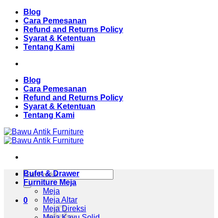
Skip
Blog
to
Cara Pemesanan
content
Refund and Returns Policy
Syarat & Ketentuan
Tentang Kami
Blog
Cara Pemesanan
Refund and Returns Policy
Syarat & Ketentuan
Tentang Kami
Pencarian
Bufet & Drawer
untuk:
Furniture Meja
Meja
Meja Altar
0
Meja Direksi
Meja Kayu Solid