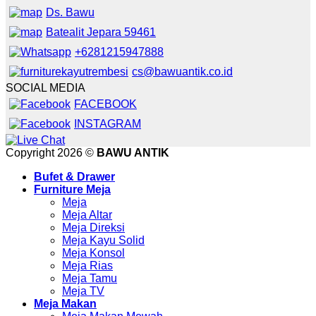
Ds. Bawu
Batealit Jepara 59461
+6281215947888
cs@bawuantik.co.id
SOCIAL MEDIA
FACEBOOK
INSTAGRAM
Copyright 2026 ©
BAWU ANTIK
Bufet & Drawer
Furniture Meja
Meja
Meja Altar
Meja Direksi
Meja Kayu Solid
Meja Konsol
Meja Rias
Meja Tamu
Meja TV
Meja Makan