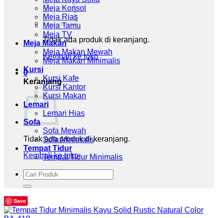
Meja Konsol
Meja Rias
Meja Tamu
Meja TV
Tidak ada produk di keranjang.
Meja Makan
Meja Makan Mewah
Kembali ke toko
Meja Makan Minimalis
Kursi
0
Kursi Kafe
Keranjang
Kursi Kantor
Kursi Makan
Lemari
Lemari Hias
Sofa
Sofa Mewah
Tidak ada produk di keranjang.
Sofa Minimalis
Tempat Tidur
Kembali ke toko
Tempat Tidur Minimalis
Pencarian
untuk:
Save