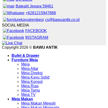
Batealit Jepara 59461
+6281215947888
cs@bawuantik.co.id
SOCIAL MEDIA
FACEBOOK
INSTAGRAM
Copyright 2026 ©
BAWU ANTIK
Bufet & Drawer
Furniture Meja
Meja
Meja Altar
Meja Direksi
Meja Kayu Solid
Meja Konsol
Meja Rias
Meja Tamu
Meja TV
Meja Makan
Meja Makan Mewah
Meja Makan Minimalis