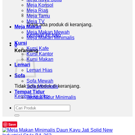
Meja Konsol
Meja Rias
Meja Tamu
Meja TV
Tidak ada produk di keranjang.
Meja Makan
Meja Makan Mewah
Kembali ke toko
Meja Makan Minimalis
Kursi
0
Kursi Kafe
Keranjang
Kursi Kantor
Kursi Makan
Lemari
Lemari Hias
Sofa
Sofa Mewah
Tidak ada produk di keranjang.
Sofa Minimalis
Tempat Tidur
Kembali ke toko
Tempat Tidur Minimalis
Pencarian
untuk:
Save