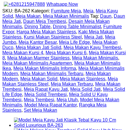
Whatsapp Now
SKU:
BA-262
Kategori:
Furniture Meja
,
Meja
,
Meja Kayu
Solid
,
Meja Makan
,
Meja Makan Minimalis
Tag:
Daun
,
Daun
Meja Jati
,
Daun Meja Trembesi
,
Desain Meja Makan
Minimalis
,
Dining Table
,
Dining Table Minimalist
,
Furniture
Expor
,
Harga Meja Makan Stainless
,
Kaki Meja Makan
Stainless
,
Kursi Makan Stainless Steel
,
Meja Jati
,
Meja
Jumbo
,
Meja Kantor Besar
,
Meja Life Edge
,
Meja Makan
Duco
,
Meja Makan Jati Solid
,
Meja Makan Kayu Trembesi
,
Meja Makan Kursi 4
,
Meja Makan Kursi 6
,
Meja Makan Kursi
8
,
Meja Makan Marmer Stainless
,
Meja Makan Minimalis
,
Meja Makan Minimalis Apartemen
,
Meja Makan Minimalis
Ikea
,
Meja Makan Minimalis Informa
,
Meja Makan Minimalis
Modern
,
Meja Makan Minimalis Terbaru
,
Meja Makan
Modern
,
Meja Makan Solid
,
Meja Makan Stainless
,
Meja
Makan Stainless Steel
,
Meja Makan Terbaru
,
Meja Makan
Trembesi
,
Meja Rapat Kayu Jati
,
Meja Solid Jati
,
Meja Solid
Life Edge
,
Meja Solid Trembesi
,
Meja Solid U Kayu
Trembesi
,
Meja Trembesi
,
Meja Utuh
,
Model Meja Makan
Minimalis
,
Model Meja Rapat Kantor
,
Rangka Meja
Stainless
,
Set Meja Makan