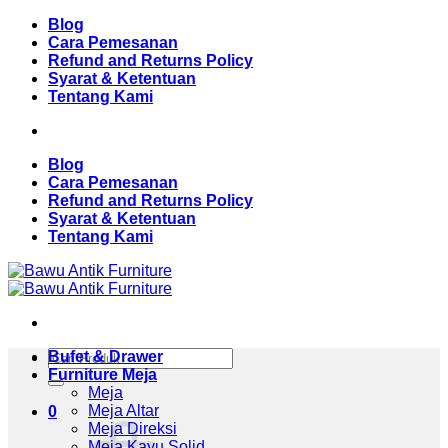
Skip
Blog
to
Cara Pemesanan
content
Refund and Returns Policy
Syarat & Ketentuan
Tentang Kami
Blog
Cara Pemesanan
Refund and Returns Policy
Syarat & Ketentuan
Tentang Kami
Pencarian
Bufet & Drawer
untuk:
Furniture Meja
Meja
Meja Altar
0
Meja Direksi
Meja Kayu Solid