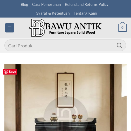
Skip
Blog
Cara Pemesanan
Refund and Returns Policy
to
Syarat & Ketentuan
Tentang Kami
content
0
Pencarian
untuk:
Save