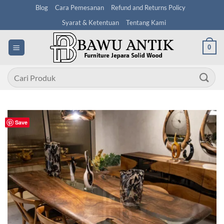
Skip
Blog
Cara Pemesanan
Refund and Returns Policy
to
Syarat & Ketentuan
Tentang Kami
content
0
Pencarian
untuk:
Save