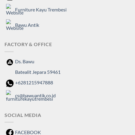
Furniture Kayu Trembesi
Bawu Antik
FACTORY & OFFICE
Ds. Bawu
Batealit Jepara 59461
+6281215947888
cs@bawuantik.co.id
SOCIAL MEDIA
FACEBOOK