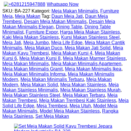
Whatsapp Now
SKU:
BA-227
Kategori:
Meja Makan Minimalis
,
Furniture
Meja
,
Meja Makan
Tag:
Daun Meja Jati
,
Daun Meja
Trembesi
,
Desain Meja Makan Minimalis
,
Desain Meja
Makan Minimalis Elegan
,
Dining Table
,
Dining Table
Minimalist
,
Furniture Expor
,
Harga Meja Makan Stainless
,
Kaki Meja Makan Stainless
,
Kursi Makan Stainless Steel
,
Meja Jati
,
Meja Jumbo
,
Meja Life Edge
,
Meja Makan Cantik
Minimalis
,
Meja Makan Duco
,
Meja Makan Jati Solid
,
Meja
Makan Kayu Trembesi
,
Meja Makan Kursi 4
,
Meja Makan
Kursi 6
,
Meja Makan Kursi 8
,
Meja Makan Marmer Stainless
,
Meja Makan Minimalis
,
Meja Makan Minimalis Apartemen
,
Meja Makan Minimalis Granit
,
Meja Makan Minimalis Ikea
,
Meja Makan Minimalis Informa
,
Meja Makan Minimalis
Modern
,
Meja Makan Minimalis Terbaru
,
Meja Makan
Modern
,
Meja Makan Solid
,
Meja Makan Stainless
,
Meja
Makan Stainless Minimalis
,
Meja Makan Stainless Murah
,
Meja Makan Stainless Steel
,
Meja Makan Terbaru
,
Meja
Makan Trembesi
,
Meja Makan Trembesi Kaki Stainless
,
Meja
Solid Life Edge
,
Meja Trembesi
,
Meja Utuh
,
Model Meja
Makan Minimalis
,
Model Meja Makan Stainless
,
Rangka
Meja Stainless
,
Set Meja Makan