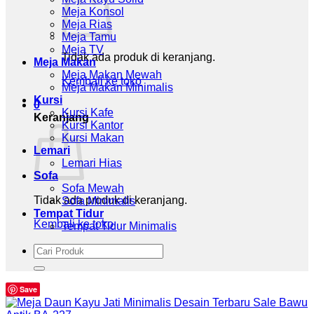
Meja Konsol
Meja Rias
Meja Tamu
Meja TV
Tidak ada produk di keranjang.
Meja Makan
Meja Makan Mewah
Kembali ke toko
Meja Makan Minimalis
Kursi
0
Kursi Kafe
Keranjang
Kursi Kantor
Kursi Makan
Lemari
Lemari Hias
Sofa
Sofa Mewah
Tidak ada produk di keranjang.
Sofa Minimalis
Tempat Tidur
Kembali ke toko
Tempat Tidur Minimalis
Pencarian
untuk:
Save