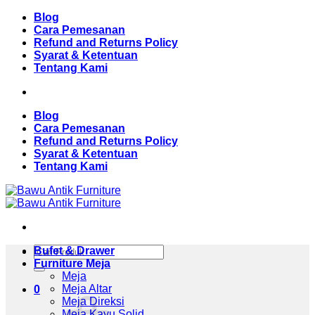
Skip
Blog
to
Cara Pemesanan
content
Refund and Returns Policy
Syarat & Ketentuan
Tentang Kami
Blog
Cara Pemesanan
Refund and Returns Policy
Syarat & Ketentuan
Tentang Kami
Pencarian
Bufet & Drawer
untuk:
Furniture Meja
Meja
Meja Altar
0
Meja Direksi
Meja Kayu Solid