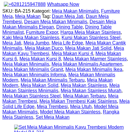
Whatsapp Now
SKU:
BA-215
Kategori:
Meja Makan Minimalis
,
Furniture
Meja
,
Meja Makan
Tag:
Daun Meja Jati
,
Daun Meja
Trembesi
,
Desain Meja Makan Minimalis
,
Desain Meja
Makan Minimalis Elegan
,
Dining Table
,
Dining Table
Minimalist
,
Furniture Expor
,
Harga Meja Makan Stainless
,
Kaki Meja Makan Stainless
,
Kursi Makan Stainless Steel
,
Meja Jati
,
Meja Jumbo
,
Meja Life Edge
,
Meja Makan Cantik
Minimalis
,
Meja Makan Duco
,
Meja Makan Jati Solid
,
Meja
Makan Kayu Trembesi
,
Meja Makan Kursi 4
,
Meja Makan
Kursi 6
,
Meja Makan Kursi 8
,
Meja Makan Marmer Stainless
,
Meja Makan Minimalis
,
Meja Makan Minimalis Apartemen
,
Meja Makan Minimalis Granit
,
Meja Makan Minimalis Ikea
,
Meja Makan Minimalis Informa
,
Meja Makan Minimalis
Modern
,
Meja Makan Minimalis Terbaru
,
Meja Makan
Modern
,
Meja Makan Solid
,
Meja Makan Stainless
,
Meja
Makan Stainless Minimalis
,
Meja Makan Stainless Murah
,
Meja Makan Stainless Steel
,
Meja Makan Terbaru
,
Meja
Makan Trembesi
,
Meja Makan Trembesi Kaki Stainless
,
Meja
Solid Life Edge
,
Meja Trembesi
,
Meja Utuh
,
Model Meja
Makan Minimalis
,
Model Meja Makan Stainless
,
Rangka
Meja Stainless
,
Set Meja Makan