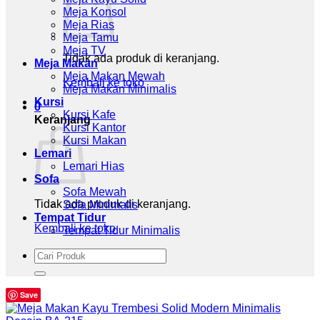
Meja Konsol
Meja Rias
Meja Tamu
Meja TV
Tidak ada produk di keranjang.
Meja Makan
Meja Makan Mewah
Kembali ke toko
Meja Makan Minimalis
Kursi
0
Kursi Kafe
Keranjang
Kursi Kantor
Kursi Makan
Lemari
Lemari Hias
Sofa
Sofa Mewah
Tidak ada produk di keranjang.
Sofa Minimalis
Tempat Tidur
Kembali ke toko
Tempat Tidur Minimalis
Pencarian
untuk:
Save