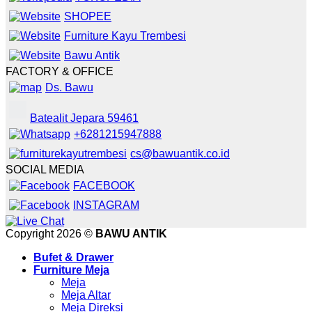
SHOPEE
Furniture Kayu Trembesi
Bawu Antik
FACTORY & OFFICE
Ds. Bawu
Batealit Jepara 59461
+6281215947888
cs@bawuantik.co.id
SOCIAL MEDIA
FACEBOOK
INSTAGRAM
Copyright 2026 ©
BAWU ANTIK
Bufet & Drawer
Furniture Meja
Meja
Meja Altar
Meja Direksi