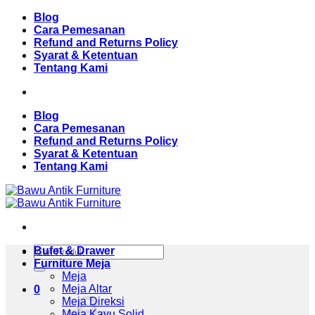
Skip
Blog
to
Cara Pemesanan
content
Refund and Returns Policy
Syarat & Ketentuan
Tentang Kami
Blog
Cara Pemesanan
Refund and Returns Policy
Syarat & Ketentuan
Tentang Kami
Pencarian
Bufet & Drawer
untuk:
Furniture Meja
Meja
Meja Altar
0
Meja Direksi
Meja Kayu Solid