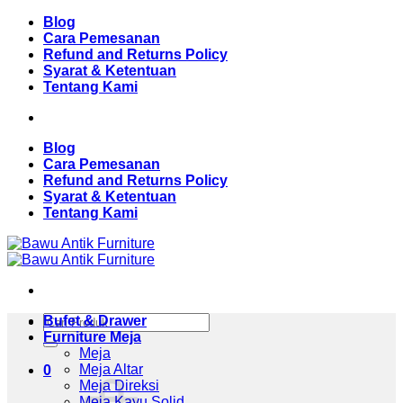
Skip
Blog
to
Cara Pemesanan
content
Refund and Returns Policy
Syarat & Ketentuan
Tentang Kami
Blog
Cara Pemesanan
Refund and Returns Policy
Syarat & Ketentuan
Tentang Kami
Pencarian
Bufet & Drawer
untuk:
Furniture Meja
Meja
Meja Altar
0
Meja Direksi
Meja Kayu Solid