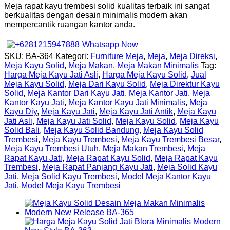
Meja rapat kayu trembesi solid kualitas terbaik ini sangat
berkualitas dengan desain minimalis modern akan
mempercantik ruangan kantor anda.
Whatsapp Now
SKU:
BA-364
Kategori:
Furniture Meja
,
Meja
,
Meja Direksi
,
Meja Kayu Solid
,
Meja Makan
,
Meja Makan Minimalis
Tag:
Harga Meja Kayu Jati Asli
,
Harga Meja Kayu Solid
,
Jual
Meja Kayu Solid
,
Meja Dari Kayu Solid
,
Meja Direktur Kayu
Solid
,
Meja Kantor Dari Kayu Jati
,
Meja Kantor Jati
,
Meja
Kantor Kayu Jati
,
Meja Kantor Kayu Jati Minimalis
,
Meja
Kayu Diy
,
Meja Kayu Jati
,
Meja Kayu Jati Antik
,
Meja Kayu
Jati Asli
,
Meja Kayu Jati Solid
,
Meja Kayu Solid
,
Meja Kayu
Solid Bali
,
Meja Kayu Solid Bandung
,
Meja Kayu Solid
Trembesi
,
Meja Kayu Trembesi
,
Meja Kayu Trembesi Besar
,
Meja Kayu Trembesi Utuh
,
Meja Makan Trembesi
,
Meja
Rapat Kayu Jati
,
Meja Rapat Kayu Solid
,
Meja Rapat Kayu
Trembesi
,
Meja Rapat Panjang Kayu Jati
,
Meja Solid Kayu
Jati
,
Meja Solid Kayu Trembesi
,
Model Meja Kantor Kayu
Jati
,
Model Meja Kayu Trembesi