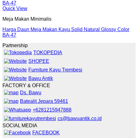
Quick View
Meja Makan Minimalis
Harga Daun Meja Makan Kayu Solid Natural Glossy Color
BA-47
Partnership
TOKOPEDIA
SHOPEE
Furniture Kayu Trembesi
Bawu Antik
FACTORY & OFFICE
Ds. Bawu
Batealit Jepara 59461
+6281215947888
cs@bawuantik.co.id
SOCIAL MEDIA
FACEBOOK