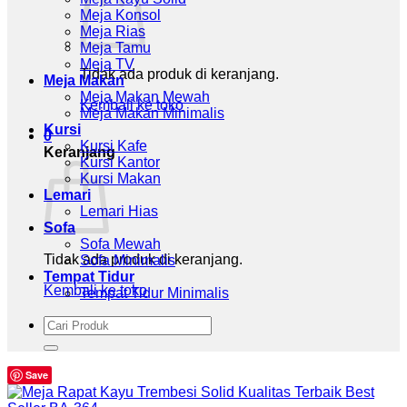
Meja Konsol
Meja Rias
Meja Tamu
Meja TV
Tidak ada produk di keranjang.
Meja Makan
Meja Makan Mewah
Kembali ke toko
Meja Makan Minimalis
Kursi
0
Kursi Kafe
Keranjang
Kursi Kantor
Kursi Makan
Lemari
Lemari Hias
Sofa
Sofa Mewah
Tidak ada produk di keranjang.
Sofa Minimalis
Tempat Tidur
Kembali ke toko
Tempat Tidur Minimalis
Pencarian
untuk:
Save