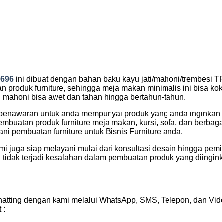
696
ini dibuat dengan bahan baku kayu jati/mahoni/trembesi T
an produk furniture, sehingga meja makan minimalis ini bisa ko
au mahoni bisa awet dan tahan hingga bertahun-tahun.
penawaran untuk anda mempunyai produk yang anda inginkan d
mbuatan produk furniture meja makan, kursi, sofa, dan berbag
yani pembuatan furniture untuk Bisnis Furniture anda.
 juga siap melayani mulai dari konsultasi desain hingga pemi
tidak terjadi kesalahan dalam pembuatan produk yang diingin
atting dengan kami melalui WhatsApp, SMS, Telepon, dan Vide
 :