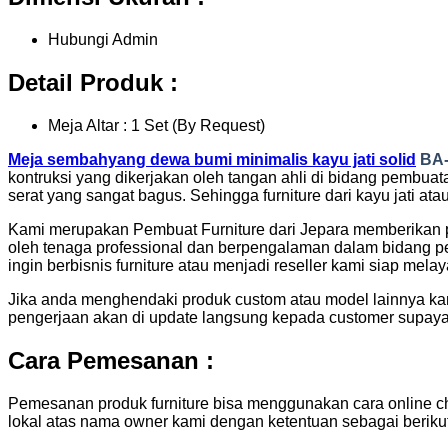
Hubungi Admin
Detail Produk :
Meja Altar : 1 Set (By Request)
Meja sembahyang dewa bumi minimalis kayu jati solid
BA-
kontruksi yang dikerjakan oleh tangan ahli di bidang pembuat
serat yang sangat bagus. Sehingga furniture dari kayu jati at
Kami merupakan Pembuat Furniture dari Jepara memberikan 
oleh tenaga professional dan berpengalaman dalam bidang pe
ingin berbisnis furniture atau menjadi reseller kami siap mela
Jika anda menghendaki produk custom atau model lainnya kami
pengerjaan akan di update langsung kepada customer supaya 
Cara Pemesanan :
Pemesanan produk furniture bisa menggunakan cara online ch
lokal atas nama owner kami dengan ketentuan sebagai berikut