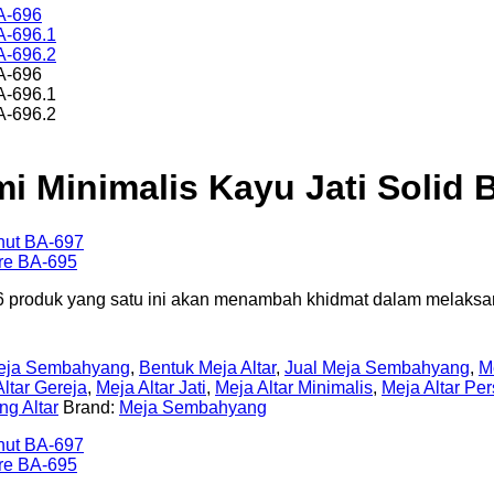
Minimalis Kayu Jati Solid 
6 produk yang satu ini akan menambah khidmat dalam melaksa
Meja Sembahyang
,
Bentuk Meja Altar
,
Jual Meja Sembahyang
,
Me
ltar Gereja
,
Meja Altar Jati
,
Meja Altar Minimalis
,
Meja Altar P
g Altar
Brand:
Meja Sembahyang