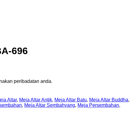
BA-696
nakan peribadatan anda.
ja Altar
,
Meja Altar Antik
,
Meja Altar Batu
,
Meja Altar Buddha
,
ersembahan
,
Meja Altar Sembahyang
,
Meja Persembahan
,