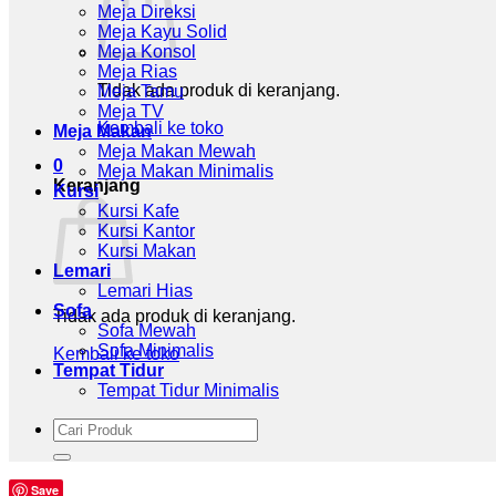
Meja Direksi
Meja Kayu Solid
Meja Konsol
Meja Rias
Tidak ada produk di keranjang.
Meja Tamu
Meja TV
Kembali ke toko
Meja Makan
Meja Makan Mewah
0
Meja Makan Minimalis
Keranjang
Kursi
Kursi Kafe
Kursi Kantor
Kursi Makan
Lemari
Lemari Hias
Sofa
Tidak ada produk di keranjang.
Sofa Mewah
Sofa Minimalis
Kembali ke toko
Tempat Tidur
Tempat Tidur Minimalis
Pencarian
untuk:
Save