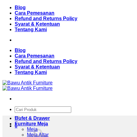
Skip
Blog
to
Cara Pemesanan
content
Refund and Returns Policy
Syarat & Ketentuan
Tentang Kami
Blog
Cara Pemesanan
Refund and Returns Policy
Syarat & Ketentuan
Tentang Kami
Pencarian
untuk:
Bufet & Drawer
Furniture Meja
0
Meja
Meja Altar