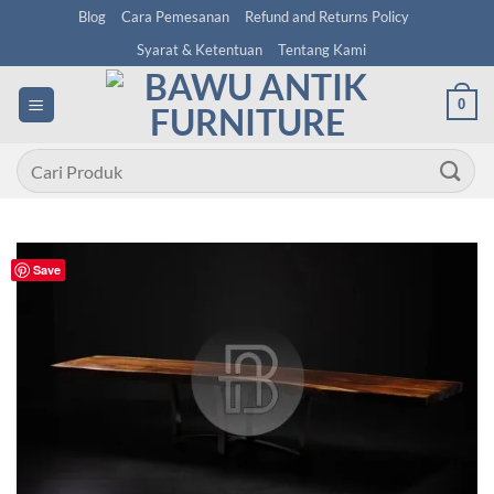
Skip
Blog
Cara Pemesanan
Refund and Returns Policy
to
Syarat & Ketentuan
Tentang Kami
content
0
Pencarian
untuk:
Save