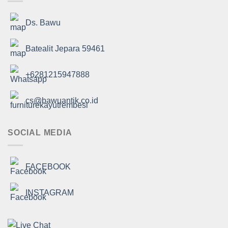
Ds. Bawu
Batealit Jepara 59461
+6281215947888
cs@bawuantik.co.id
SOCIAL MEDIA
FACEBOOK
INSTAGRAM