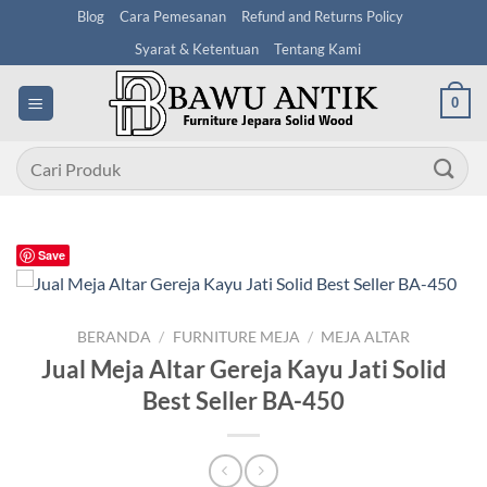
Skip
Blog
Cara Pemesanan
Refund and Returns Policy
to
Syarat & Ketentuan
Tentang Kami
content
0
Pencarian
untuk:
Save
BERANDA
/
FURNITURE MEJA
/
MEJA ALTAR
Jual Meja Altar Gereja Kayu Jati Solid
Best Seller BA-450