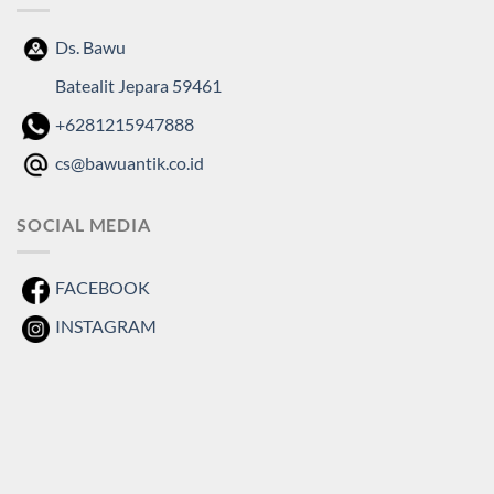
Ds. Bawu
Batealit Jepara 59461
+6281215947888
cs@bawuantik.co.id
SOCIAL MEDIA
FACEBOOK
INSTAGRAM