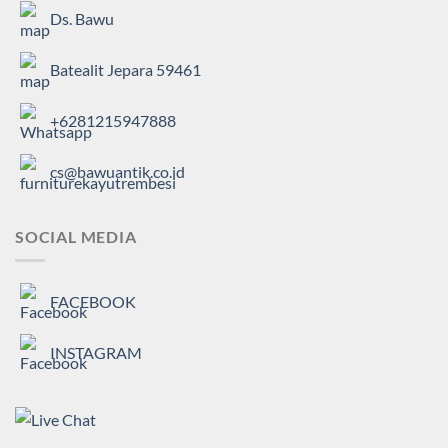
Ds. Bawu
Batealit Jepara 59461
+6281215947888
cs@bawuantik.co.id
SOCIAL MEDIA
FACEBOOK
INSTAGRAM