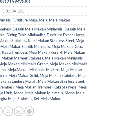
SKU:
BA-158
imalis
,
Furniture Meja
,
Meja
,
Meja Makan
embesi
,
Desain Meja Makan Minimalis
,
Desain Meja
ble
,
Dining Table Minimalist
,
Furniture Expor
,
Harga
Makan Stainless
,
Kursi Makan Stainless Steel
,
Meja
,
Meja Makan Cantik Minimalis
,
Meja Makan Duco
,
 Kayu Trembesi
,
Meja Makan Kursi 4
,
Meja Makan
 Makan Marmer Stainless
,
Meja Makan Minimalis
,
Meja Makan Minimalis Granit
,
Meja Makan Minimalis
orma
,
Meja Makan Minimalis Modern
,
Meja Makan
dern
,
Meja Makan Solid
,
Meja Makan Stainless
,
Meja
akan Stainless Murah
,
Meja Makan Stainless Steel
,
rembesi
,
Meja Makan Trembesi Kaki Stainless
,
Meja
ja Utuh
,
Model Meja Makan Minimalis
,
Model Meja
gka Meja Stainless
,
Set Meja Makan