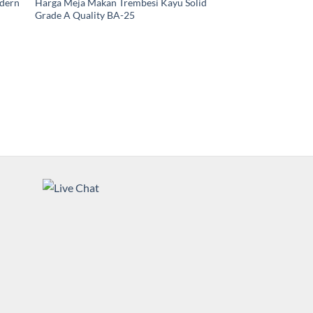
odern
Harga Meja Makan Trembesi Kayu Solid
Grade A Quality BA-25
MEJA MAKAN MINIMALI
Meja Makan Minimali
Mamba Glossy Color
Dinilai
5.00
dari 5