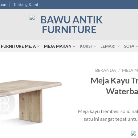
tuan
Tentang Kami
FURNITURE MEJA
MEJA MAKAN
KURSI
LEMARI
SOFA
BERANDA
/
MEJA 
Meja Kayu Tr
Waterba
Meja kayu trembesi solid na
satu ini sangat tepat unt